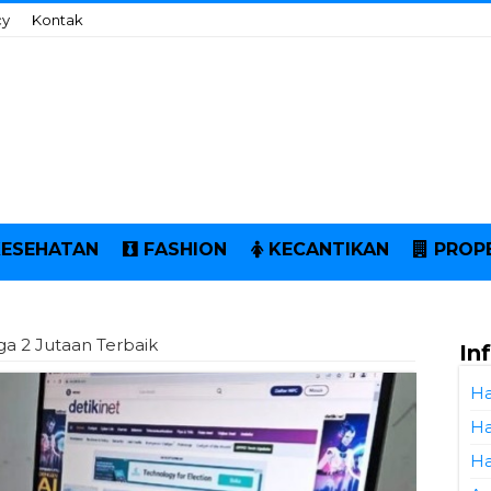
cy
Kontak
KESEHATAN
FASHION
KECANTIKAN
PROP
a 2 Jutaan Terbaik
In
Ha
Ha
Ha