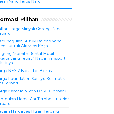
hean Yang Terus Naik
formasi Pilihan
ftar Harga Minyak Goreng Padat
rbaru
Keunggulan Suzuki Baleno yang
cok untuk Aktivitas Kerja
ngung Memilih Rental Mobil
karta yang Tepat? Naba Transport
lusinya!
rga NEX 2 Baru dan Bekas
rga Foundation Sariayu Kosmetik
as Terbaru
rga Kamera Nikon D3300 Terbaru
mpulan Harga Cat Tembok Interior
rbaru
cam Harga Jas Hujan Terbaru