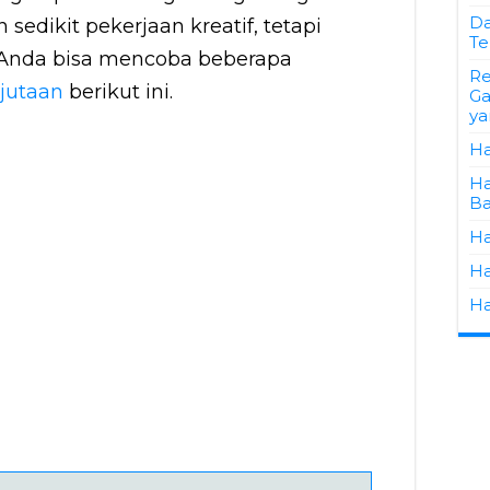
Da
sedikit pekerjaan kreatif, tetapi
Te
 Anda bisa mencoba beberapa
Re
 jutaan
berikut ini.
Ga
ya
Ha
Ha
Ba
Ha
Ha
Ha