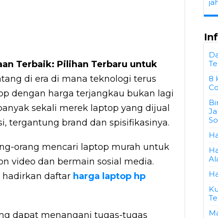
ja
In
Da
an Terbaik: Pilihan Terbaru untuk
Te
atang di era di mana teknologi terus
8 
Co
op dengan harga terjangkau bukan lagi
Bi
anyak sekali merek laptop yang dijual
Ja
So
, tergantung brand dan spisifikasinya.
Ha
ang-orang mencari laptop murah untuk
Ha
Al
nton video dan bermain sosial media.
Ha
 hadirkan daftar
harga laptop hp
Ku
Te
Ma
ang dapat menangani tugas-tugas