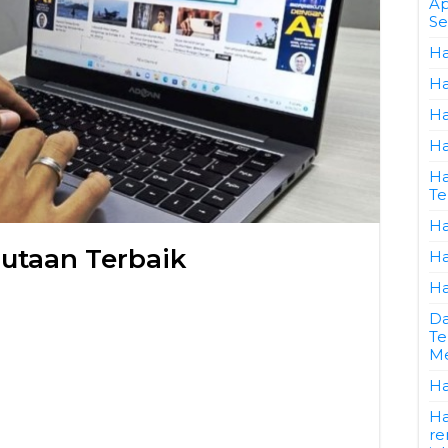
Ap
Se
Ha
Ha
Ha
Ha
Ha
Te
Ha
Jutaan Terbaik
Ha
Ha
Da
Te
Me
Ha
Ha
re