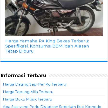
Harga Yamaha RX King Bekas Terbaru:
Spesifikasi, Konsumsi BBM, dan Alasan
Tetap Diburu
Informasi Terbaru
Harga Daging Sapi Per Kg Terbaru
Harga Tepung Mila Terbaru
Harga Buku Musik Terbaru
Apa Saja yang Perlu Disiapkan Sebelum Ikut Komodo