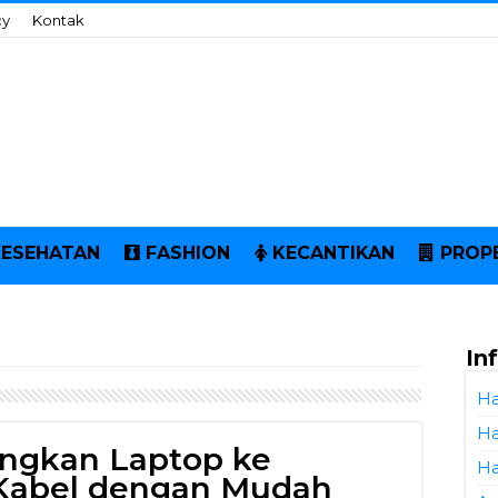
cy
Kontak
KESEHATAN
FASHION
KECANTIKAN
PROP
In
Ha
Ha
ngkan Laptop ke
Ha
 Kabel dengan Mudah