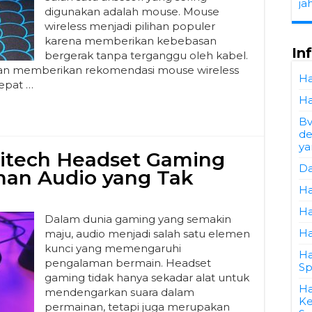
ja
digunakan adalah mouse. Mouse
wireless menjadi pilihan populer
karena memberikan kebebasan
In
bergerak tanpa terganggu oleh kabel.
an memberikan rekomendasi mouse wireless
Ha
tepat …
Ha
Bv
de
ya
itech Headset Gaming
Da
man Audio yang Tak
Ha
Ha
Dalam dunia gaming yang semakin
Ha
maju, audio menjadi salah satu elemen
kunci yang memengaruhi
Ha
pengalaman bermain. Headset
Sp
gaming tidak hanya sekadar alat untuk
Ha
mendengarkan suara dalam
Ke
permainan, tetapi juga merupakan