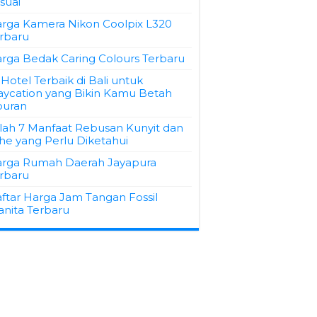
suai
rga Kamera Nikon Coolpix L320
rbaru
rga Bedak Caring Colours Terbaru
 Hotel Terbaik di Bali untuk
aycation yang Bikin Kamu Betah
buran
ilah 7 Manfaat Rebusan Kunyit dan
he yang Perlu Diketahui
rga Rumah Daerah Jayapura
rbaru
ftar Harga Jam Tangan Fossil
nita Terbaru