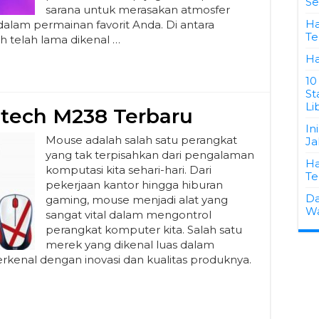
Se
sarana untuk merasakan atmosfer
Ha
alam permainan favorit Anda. Di antara
Te
 telah lama dikenal …
Ha
10
St
Li
tech M238 Terbaru
In
Mouse adalah salah satu perangkat
Ja
yang tak terpisahkan dari pengalaman
Ha
komputasi kita sehari-hari. Dari
Te
pekerjaan kantor hingga hiburan
Da
gaming, mouse menjadi alat yang
Wa
sangat vital dalam mengontrol
perangkat komputer kita. Salah satu
merek yang dikenal luas dalam
 terkenal dengan inovasi dan kualitas produknya.