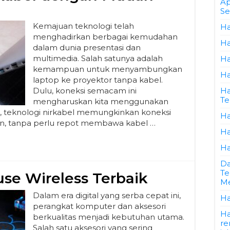
Ap
Se
Kemajuan teknologi telah
Ha
menghadirkan berbagai kemudahan
Ha
dalam dunia presentasi dan
multimedia. Salah satunya adalah
Ha
kemampuan untuk menyambungkan
Ha
laptop ke proyektor tanpa kabel.
Dulu, koneksi semacam ini
Ha
Te
mengharuskan kita menggunakan
, teknologi nirkabel memungkinkan koneksi
Ha
isien, tanpa perlu repot membawa kabel …
Ha
Ha
Da
Te
e Wireless Terbaik
Me
Dalam era digital yang serba cepat ini,
Ha
perangkat komputer dan aksesori
Ha
berkualitas menjadi kebutuhan utama.
re
Salah satu aksesori yang sering