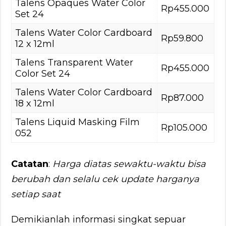
Talens Opaques Water Color
Rp455.000
Set 24
Talens Water Color Cardboard
Rp59.800
12 x 12ml
Talens Transparent Water
Rp455.000
Color Set 24
Talens Water Color Cardboard
Rp87.000
18 x 12ml
Talens Liquid Masking Film
Rp105.000
052
Catatan
:
Harga diatas sewaktu-waktu bisa
berubah dan selalu cek update harganya
setiap saat
Demikianlah informasi singkat sepuar