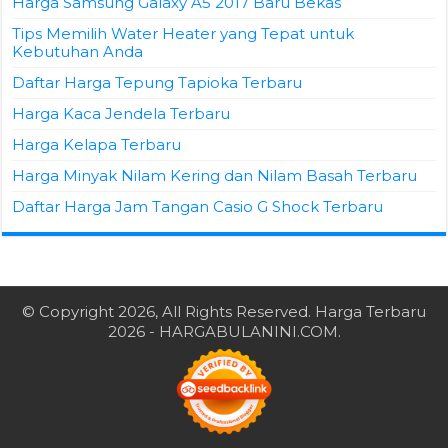
Harga Samsung Galaxy A5 2017 Baru Bekas
Tips Memilih Water Heater yang Tepat untuk
Kebutuhan Anda
Daftar Harga Tepung Tapioka Terbaru
Harga Kaca Jendela Terbaru
Harga Kelapa Terbaru
Harga Minyak Nilam Kering dan Nilam Basah Terbaru
Daftar Harga Jam Tangan Casio G Shock Terbaru
© Copyright 2026, All Rights Reserved.
Harga Terbaru
2026
- HARGABULANINI.COM.