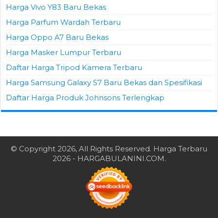
Harga Vivo Y83 Baru Bekas
Harga Parfum Wardah Terbaru
Harga Oppo A7 Baru Bekas
Harga Masker Lumpur Terbaru
Daftar Harga Tripod Kamera Terbaru
Harga Samsung Galaxy S7 Baru Bekas dan Spesifikasi
Daftar Harga Produk Johnsons Terlengkap
© Copyright 2026, All Rights Reserved.
Harga Terbaru
2026
- HARGABULANINI.COM.