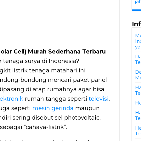
ja
In
M
In
ya
Solar Cell) Murah Sederhana Terbaru
Da
ik tenaga surya di Indonesia?
Te
t listrik tenaga matahari ini
Da
Me
ndong-bondong mencari paket panel
Ha
 dipasang di atap rumahnya agar bisa
Te
lektronik
rumah tangga seperti
televisi
,
Ha
juga seperti
mesin gerinda
maupun
Ha
ndiri sering disebut sel photovoltaic,
Te
sebagai “cahaya-listrik”.
Ha
Te