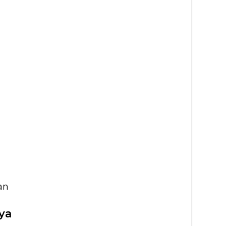
an
ya