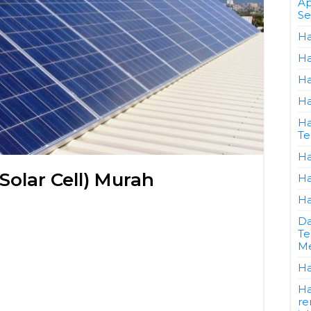
Ap
Se
Ha
Ha
Ha
Ha
Ha
Te
Ha
Solar Cell) Murah
Ha
Ha
Da
Te
Me
Ha
Ha
re