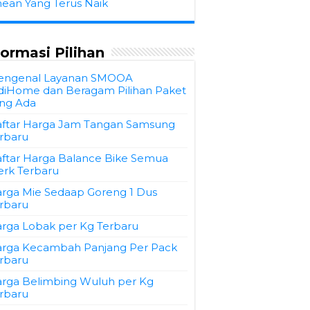
hean Yang Terus Naik
formasi Pilihan
engenal Layanan SMOOA
diHome dan Beragam Pilihan Paket
ng Ada
ftar Harga Jam Tangan Samsung
rbaru
ftar Harga Balance Bike Semua
rk Terbaru
rga Mie Sedaap Goreng 1 Dus
rbaru
rga Lobak per Kg Terbaru
rga Kecambah Panjang Per Pack
rbaru
rga Belimbing Wuluh per Kg
rbaru