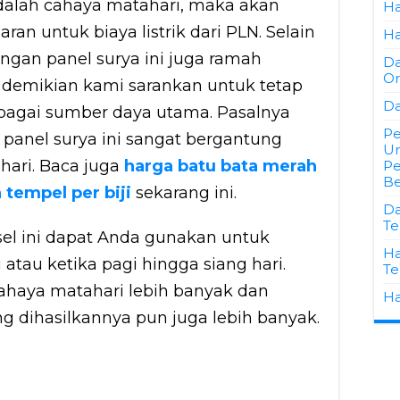
alah cahaya matahari, maka akan
Ha
ran untuk biaya listrik dari PLN. Selain
Ha
angan panel surya ini juga ramah
Da
Or
 demikian kami sarankan untuk tetap
Da
bagai sumber daya utama. Pasalnya
Pe
an panel surya ini sangat bergantung
Un
hari. Baca juga
harga batu bata merah
Pe
Be
 tempel per biji
sekarang ini.
Da
Te
r sel ini dapat Anda gunakan untuk
Ha
atau ketika pagi hingga siang hari.
Te
cahaya matahari lebih banyak dan
Ha
ng dihasilkannya pun juga lebih banyak.