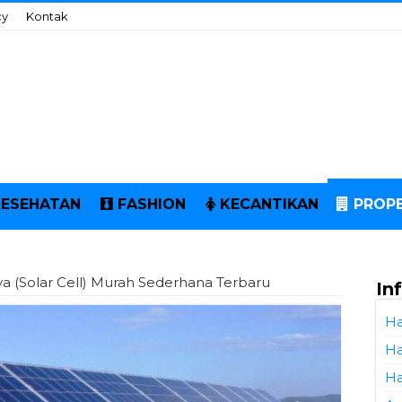
cy
Kontak
KESEHATAN
FASHION
KECANTIKAN
PROPE
a (Solar Cell) Murah Sederhana Terbaru
In
Ha
Ha
Ha