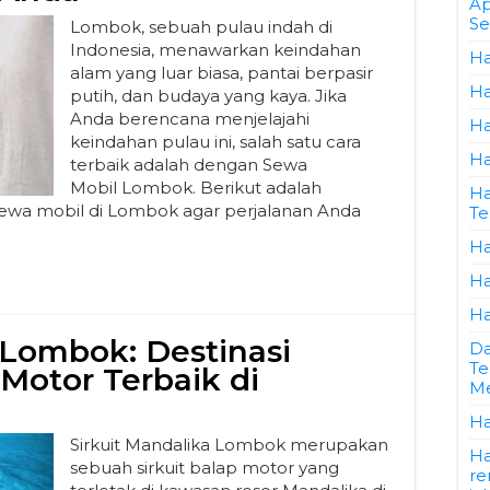
Ap
Se
Lombok, sebuah pulau indah di
Indonesia, menawarkan keindahan
Ha
alam yang luar biasa, pantai berpasir
Ha
putih, dan budaya yang kaya. Jika
Anda berencana menjelajahi
Ha
keindahan pulau ini, salah satu cara
Ha
terbaik adalah dengan Sewa
Mobil Lombok. Berikut adalah
Ha
yewa mobil di Lombok agar perjalanan Anda
Te
Ha
Ha
Ha
 Lombok: Destinasi
Da
Te
Motor Terbaik di
Me
Ha
Sirkuit Mandalika Lombok merupakan
Ha
sebuah sirkuit balap motor yang
re