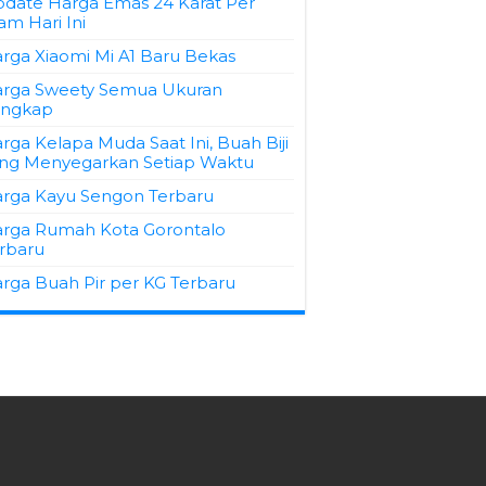
date Harga Emas 24 Karat Per
am Hari Ini
rga Xiaomi Mi A1 Baru Bekas
rga Sweety Semua Ukuran
engkap
rga Kelapa Muda Saat Ini, Buah Biji
ng Menyegarkan Setiap Waktu
rga Kayu Sengon Terbaru
rga Rumah Kota Gorontalo
rbaru
rga Buah Pir per KG Terbaru