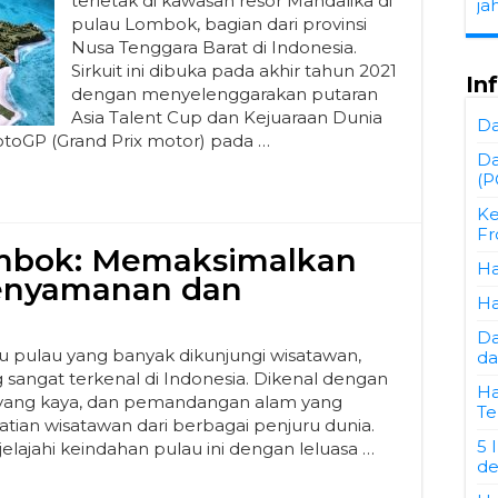
terletak di kawasan resor Mandalika di
ja
pulau Lombok, bagian dari provinsi
Nusa Tenggara Barat di Indonesia.
Sirkuit ini dibuka pada akhir tahun 2021
In
dengan menyelenggarakan putaran
Asia Talent Cup dan Kejuaraan Dunia
Da
otoGP (Grand Prix motor) pada …
Da
(P
Ke
Fr
ombok: Memaksimalkan
Ha
enyamanan dan
Ha
Da
 pulau yang banyak dikunjungi wisatawan,
da
g sangat terkenal di Indonesia. Dikenal dengan
Ha
l yang kaya, dan pemandangan alam yang
Te
an wisatawan dari berbagai penjuru dunia.
5 
elajahi keindahan pulau ini dengan leluasa …
de