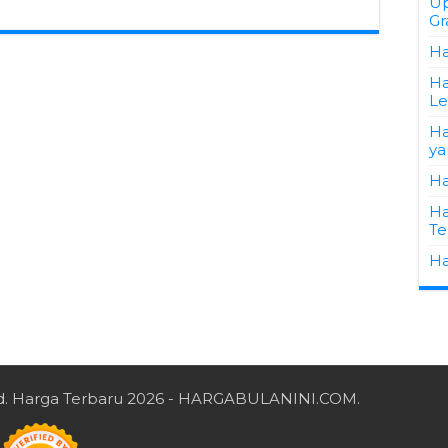
Up
Gr
Ha
Ha
L
Ha
ya
Ha
Ha
Te
Ha
d.
Harga Terbaru 2026
- HARGABULANINI.COM.