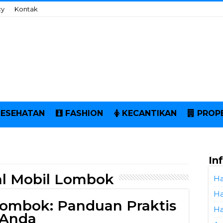
cy
Kontak
KESEHATAN
FASHION
KECANTIKAN
PROP
In
al Mobil Lombok
Ha
Ha
Lombok: Panduan Praktis
Ha
 Anda