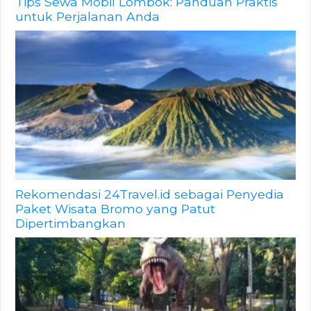
Tips Sewa Mobil Lombok: Panduan Praktis
untuk Perjalanan Anda
Rekomendasi 24Travel.id sebagai Penyedia
Paket Wisata Bromo yang Patut
Dipertimbangkan