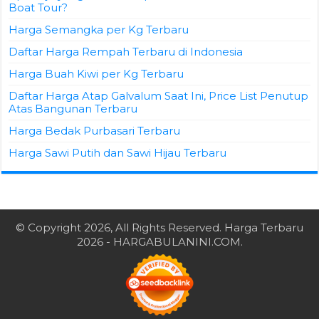
Boat Tour?
Harga Semangka per Kg Terbaru
Daftar Harga Rempah Terbaru di Indonesia
Harga Buah Kiwi per Kg Terbaru
Daftar Harga Atap Galvalum Saat Ini, Price List Penutup
Atas Bangunan Terbaru
Harga Bedak Purbasari Terbaru
Harga Sawi Putih dan Sawi Hijau Terbaru
© Copyright 2026, All Rights Reserved.
Harga Terbaru
2026
- HARGABULANINI.COM.