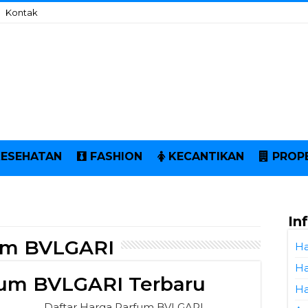
Kontak
KESEHATAN
FASHION
KECANTIKAN
PROP
In
um BVLGARI
Ha
Ha
fum BVLGARI Terbaru
Ha
Daftar Harga Parfum BVLGARI