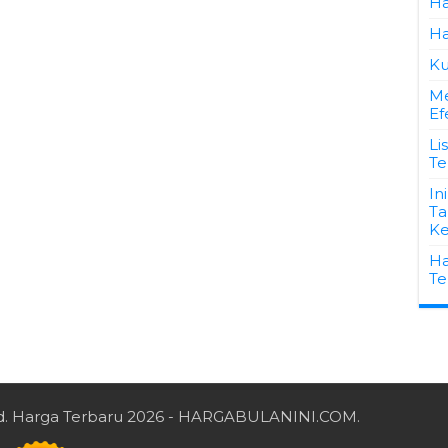
Ha
Ha
Ku
Me
Ef
Li
Te
In
Ta
Ke
Ha
Te
d.
Harga Terbaru 2026
- HARGABULANINI.COM.