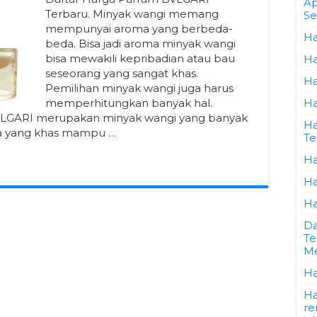
Ap
Terbaru. Minyak wangi memang
Se
mempunyai aroma yang berbeda-
Ha
beda. Bisa jadi aroma minyak wangi
bisa mewakili kepribadian atau bau
Ha
seseorang yang sangat khas.
Ha
Pemilihan minyak wangi juga harus
memperhitungkan banyak hal.
Ha
VLGARI merupakan minyak wangi yang banyak
Ha
ya yang khas mampu …
Te
Ha
Ha
Ha
Da
Te
Me
Ha
Ha
re