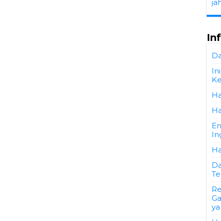
ja
In
Da
In
Ke
Ha
Ha
En
In
Ha
Da
Te
Re
Ga
ya