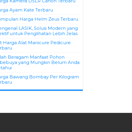
rga Kamera DSLR Canon Terbaru
rga Ayam Kate Terbaru
mpulan Harga Helm Zeus Terbaru
ngenal LASIK, Solusi Modern yang
ektif untuk Penglihatan Lebih Jelas
st Harga Alat Manicure Pedicure
rbaru
ilah Beragam Manfaat Pohon
bebuya yang Mungkin Belum Anda
tahui
rga Bawang Bombay Per Kilogram
rbaru