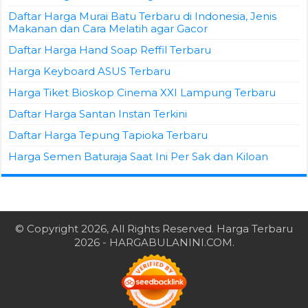
Daftar Harga Murai Batu Terbaru di Indonesia, Jenis
Makanan dan Cara Melatih agar Gacor
Daftar Harga Hand Soap Reffil Terbaru
Harga Keyboard ASUS Terbaru
Harga Tiket Bioskop Cinema XXI Lampung Terbaru
Daftar Harga Santan Instan Terkini
Daftar Harga Tepung Tapioka Terbaru
Harga Semen Baturaja Saat Ini Per Sak dan Kiloan
© Copyright 2026, All Rights Reserved.
Harga Terbaru
2026
- HARGABULANINI.COM.