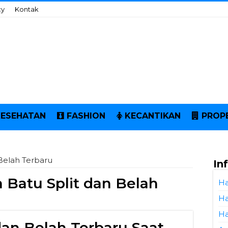
cy
Kontak
KESEHATAN
FASHION
KECANTIKAN
PROP
Belah Terbaru
In
 Batu Split dan Belah
Ha
Ha
Ha
dan Belah Terbaru Saat