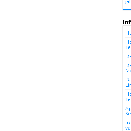
ja
In
Ha
Ha
Te
Da
Da
Me
Da
Li
Ha
Te
Ap
Se
In
ya