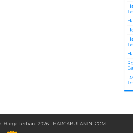
Ha
Te
Ha
Ha
Ha
Te
Ha
Re
Ba
Da
Te
d.
Harga Terbaru 2026
- HARGABULANINI.COM.