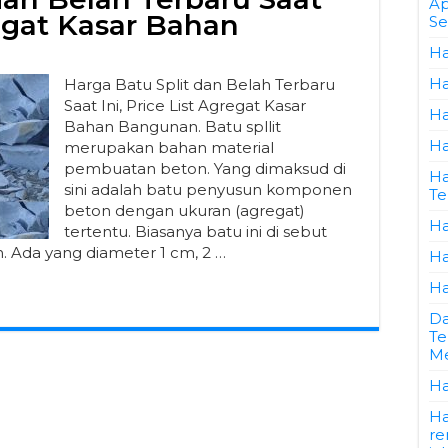
Ap
regat Kasar Bahan
Se
Ha
Ha
Harga Batu Split dan Belah Terbaru
Saat Ini, Price List Agregat Kasar
Ha
Bahan Bangunan. Batu spllit
Ha
merupakan bahan material
pembuatan beton. Yang dimaksud di
Ha
sini adalah batu penyusun komponen
Te
beton dengan ukuran (agregat)
Ha
tertentu. Biasanya batu ini di sebut
h. Ada yang diameter 1 cm, 2 …
Ha
Ha
Da
Te
Me
Ha
Ha
re