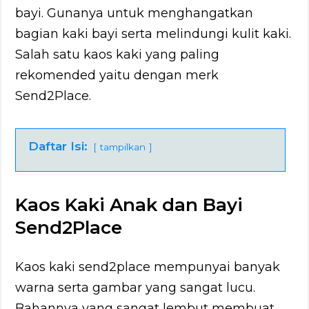
bayi. Gunanya untuk menghangatkan
bagian kaki bayi serta melindungi kulit kaki.
Salah satu kaos kaki yang paling
rekomended yaitu dengan merk
Send2Place.
Daftar Isi:
tampilkan
Kaos Kaki Anak dan Bayi
Send2Place
Kaos kaki send2place mempunyai banyak
warna serta gambar yang sangat lucu.
Bahannya yang sangat lembut membuat