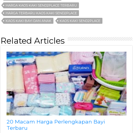
HARGA KAOS KAKI SEND2PLACE TERBARU
HARGA TERBARU KAOS KAKI SEND2PLACE
KAOS KAKI BAYI DAN ANAK
KAOS KAKI SEND2PLACE
Related Articles
20 Macam Harga Perlengkapan Bayi
Terbaru