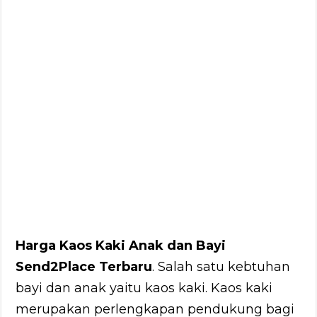
Harga Kaos Kaki Anak dan Bayi
Send2Place Terbaru
. Salah satu kebtuhan
bayi dan anak yaitu kaos kaki. Kaos kaki
merupakan perlengkapan pendukung bagi