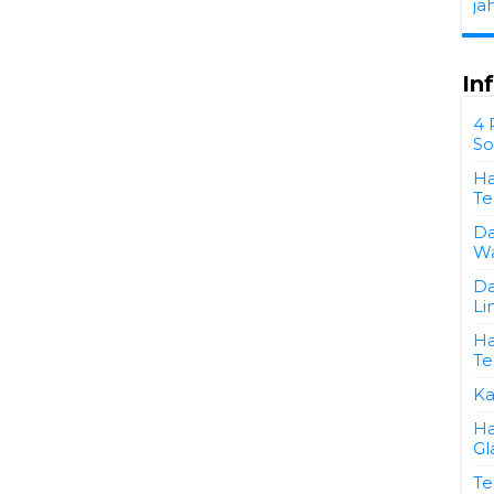
ja
In
4 
So
Ha
Te
Da
Wa
Da
Li
Ha
Te
Ka
Ha
Gl
Te