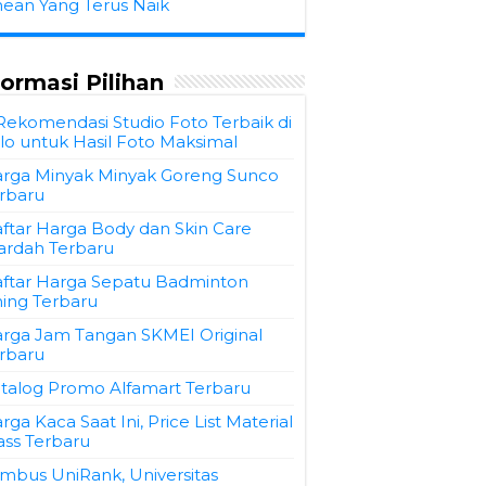
hean Yang Terus Naik
formasi Pilihan
Rekomendasi Studio Foto Terbaik di
lo untuk Hasil Foto Maksimal
rga Minyak Minyak Goreng Sunco
rbaru
ftar Harga Body dan Skin Care
rdah Terbaru
ftar Harga Sepatu Badminton
ning Terbaru
rga Jam Tangan SKMEI Original
rbaru
talog Promo Alfamart Terbaru
rga Kaca Saat Ini, Price List Material
ass Terbaru
mbus UniRank, Universitas