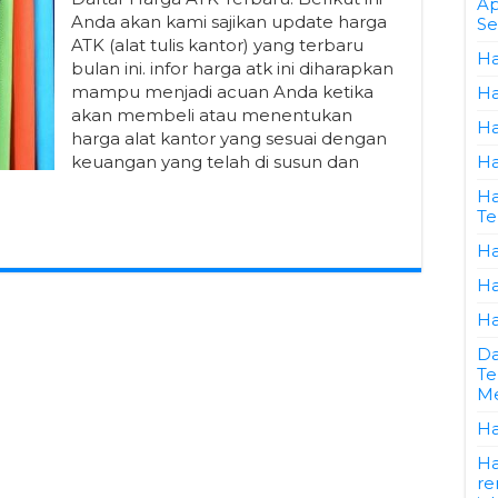
Ap
Anda akan kami sajikan update harga
Se
ATK (alat tulis kantor) yang terbaru
Ha
bulan ini. infor harga atk ini diharapkan
mampu menjadi acuan Anda ketika
Ha
akan membeli atau menentukan
Ha
harga alat kantor yang sesuai dengan
keuangan yang telah di susun dan
Ha
Ha
Te
Ha
Ha
Ha
Da
Te
Me
Ha
Ha
re