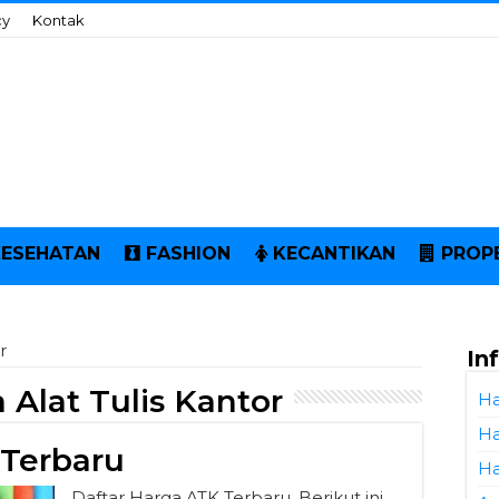
cy
Kontak
KESEHATAN
FASHION
KECANTIKAN
PROP
r
In
 Alat Tulis Kantor
Ha
Ha
 Terbaru
Ha
Daftar Harga ATK Terbaru. Berikut ini