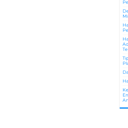
Pe
De
Mi
Ha
Pe
Ha
Ad
Te
Ti
Pl
Da
Ha
Ke
En
A