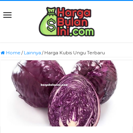
Home
/
Lainnya
/
Harga Kubis Ungu Terbaru