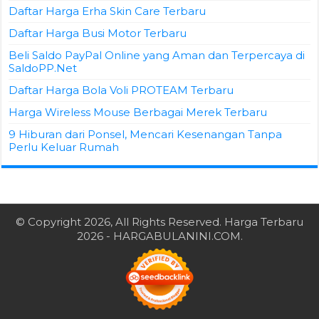
Daftar Harga Erha Skin Care Terbaru
Daftar Harga Busi Motor Terbaru
Beli Saldo PayPal Online yang Aman dan Terpercaya di
SaldoPP.Net
Daftar Harga Bola Voli PROTEAM Terbaru
Harga Wireless Mouse Berbagai Merek Terbaru
9 Hiburan dari Ponsel, Mencari Kesenangan Tanpa
Perlu Keluar Rumah
© Copyright 2026, All Rights Reserved.
Harga Terbaru
2026
- HARGABULANINI.COM.