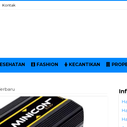
Kontak
ESEHATAN
FASHION
KECANTIKAN
PROPE
Terbaru
In
Ha
Ha
Ha