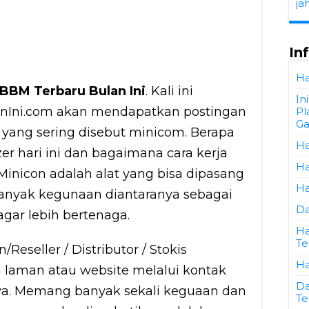
ja
In
Ha
BBM Terbaru Bulan Ini
. Kali ini
In
anIni.com akan mendapatkan postingan
Pl
Ga
ang sering disebut minicom. Berapa
Ha
zer hari ini dan bagaimana cara kerja
Ha
inicon adalah alat yang bisa dipasang
Ha
anyak kegunaan diantaranya sebagai
Da
gar lebih bertenaga.
Ha
Te
n/
Reseller / Distributor / Stokis
Ha
laman atau website melalui kontak
Da
ya. Memang banyak sekali keguaan dan
Te