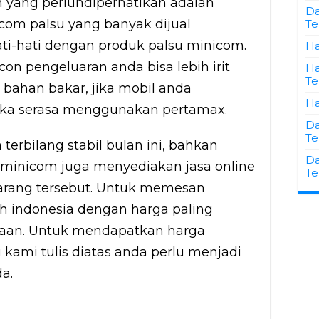
 yang perlundiperhatikan adalah
Da
com palsu yang banyak dijual
Te
hati-hati dengan produk palsu minicom.
Ha
 pengeluaran anda bisa lebih irit
Ha
Te
bahan bakar, jika mobil anda
Ha
a serasa menggunakan pertamax.
Da
Te
 terbilang stabil bulan ini, bahkan
Da
minicom juga menyediakan jasa online
Te
rang tersebut. Untuk memesan
uh indonesia dengan harga paling
utaan. Untuk mendapatkan harga
kami tulis diatas anda perlu menjadi
a.