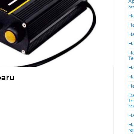
Ap
Se
Ha
Ha
Ha
Ha
Ha
Te
Ha
baru
Ha
Ha
Da
Te
Me
Ha
Ha
re