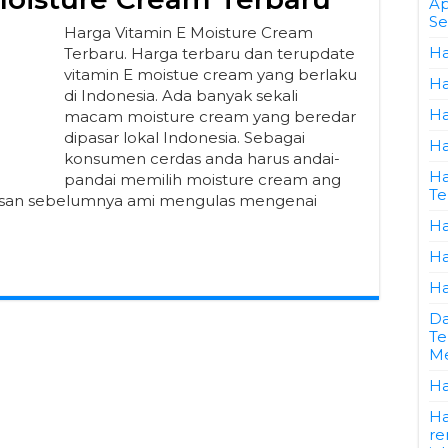
Ap
Se
Harga Vitamin E Moisture Cream
Ha
Terbaru. Harga terbaru dan terupdate
vitamin E moistue cream yang berlaku
Ha
di Indonesia. Ada banyak sekali
Ha
macam moisture cream yang beredar
dipasar lokal Indonesia. Sebagai
Ha
konsumen cerdas anda harus andai-
Ha
pandai memilih moisture cream ang
Te
asan sebelumnya ami mengulas mengenai
Ha
Ha
Ha
Da
Te
Me
Ha
Ha
re