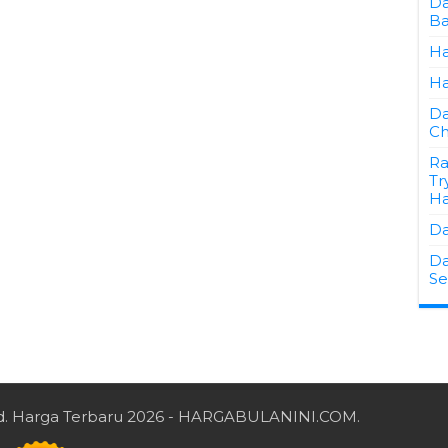
Da
Ba
Ha
Ha
Da
Ch
Ra
Tr
Ha
Da
Da
S
d.
Harga Terbaru 2026
- HARGABULANINI.COM.