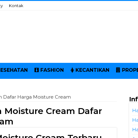
cy
Kontak
KESEHATAN
FASHION
KECANTIKAN
PROP
m Dafar Harga Moisture Cream
In
 Moisture Cream Dafar
Ha
eam
Ha
Ha
Moisture Cream Terbaru