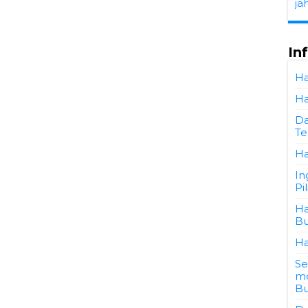
ja
In
Ha
Ha
Da
Te
Ha
In
Pi
Ha
Bu
Ha
Se
mo
Bu