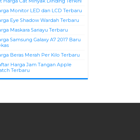
st Harga Cat Minyak Dinding Terkini
rga Monitor LED dan LCD Terbaru
rga Eye Shadow Wardah Terbaru
rga Maskara Sariayu Terbaru
rga Samsung Galaxy A7 2017 Baru
kas
rga Beras Merah Per Kilo Terbaru
ftar Harga Jam Tangan Apple
tch Terbaru