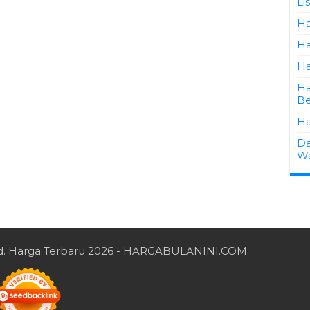
Li
Ha
Ha
Ha
Ha
Be
Ha
Da
Wa
d.
Harga Terbaru 2026
- HARGABULANINI.COM.