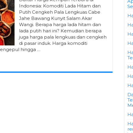
Ap
Indonesia: Komoditi Lada Hitam dan
Se
Putih Cengkeh Pala Lengkuas Cabe
Ha
Jahe Bawang Kunyit Salam Akar
Wangi. Berapa harga lada hitam dan
Ha
lada putih hari ini? Kemudian berapa
Ha
juga harga pala lengkuas dan cengkeh
di pasar induk. Harga komoditi
Ha
pengepul hingga …
Ha
Te
Ha
Ha
Ha
Da
Te
Me
Ha
Ha
re