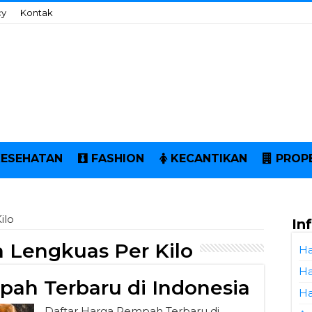
cy
Kontak
KESEHATAN
FASHION
KECANTIKAN
PROP
ilo
In
 Lengkuas Per Kilo
Ha
Ha
pah Terbaru di Indonesia
Ha
Daftar Harga Rempah Terbaru di