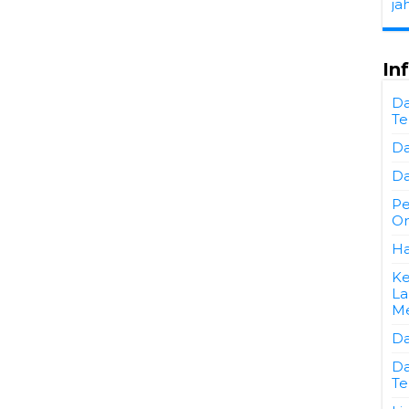
ja
In
Da
Te
Da
Da
Pe
On
Ha
Ke
La
Me
Da
Da
Te