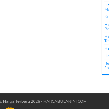
Ha
Ma
Ku
Ha
Be
Ha
Te
Ha
Ha
Re
St
d.
Harga Terbaru 2026
- HARGABULANINI.COM.