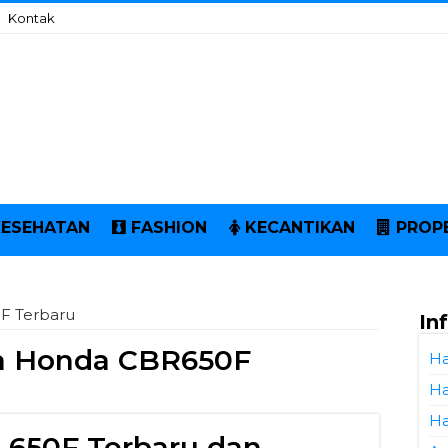
Kontak
KESEHATAN
FASHION
KECANTIKAN
PROP
F Terbaru
In
a Honda CBR650F
Ha
Ha
Ha
 650F Terbaru dan