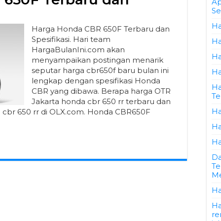
Ap
Se
Ha
Harga Honda CBR 650F Terbaru dan
Spesifikasi. Hari team
Ha
HargaBulanIni.com akan
Ha
menyampaikan postingan menarik
seputar harga cbr650f baru bulan ini
Ha
lengkap dengan spesifikasi Honda
Ha
CBR yang dibawa. Berapa harga OTR
Te
Jakarta honda cbr 650 rr terbaru dan
Ha
a cbr 650 rr di OLX.com. Honda CBR650F
Ha
Ha
Da
Te
Me
Ha
Ha
re