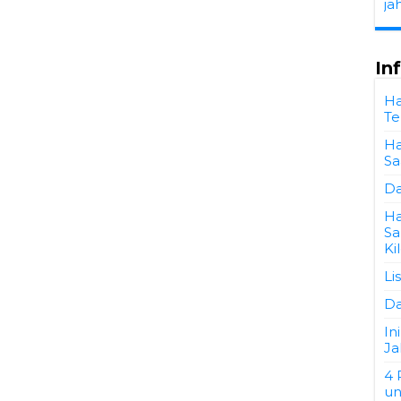
ja
In
Ha
Te
Ha
Sa
Da
Ha
Sa
Ki
Li
Da
In
Ja
4 
un