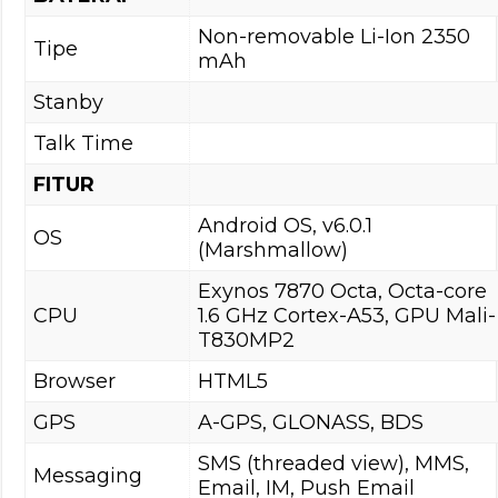
Non-removable Li-Ion 2350
Tipe
mAh
Stanby
Talk Time
FITUR
Android OS, v6.0.1
OS
(Marshmallow)
Exynos 7870 Octa, Octa-core
CPU
1.6 GHz Cortex-A53, GPU Mali-
T830MP2
Browser
HTML5
GPS
A-GPS, GLONASS, BDS
SMS (threaded view), MMS,
Messaging
Email, IM, Push Email