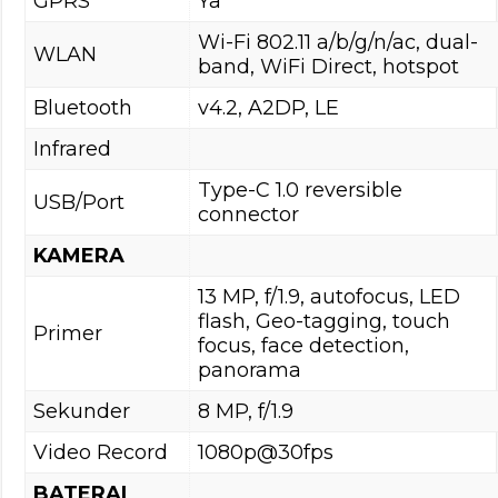
GPRS
Ya
Wi-Fi 802.11 a/b/g/n/ac, dual-
WLAN
band, WiFi Direct, hotspot
Bluetooth
v4.2, A2DP, LE
Infrared
Type-C 1.0 reversible
USB/Port
connector
KAMERA
13 MP, f/1.9, autofocus, LED
flash, Geo-tagging, touch
Primer
focus, face detection,
panorama
Sekunder
8 MP, f/1.9
Video Record
1080p@30fps
BATERAI