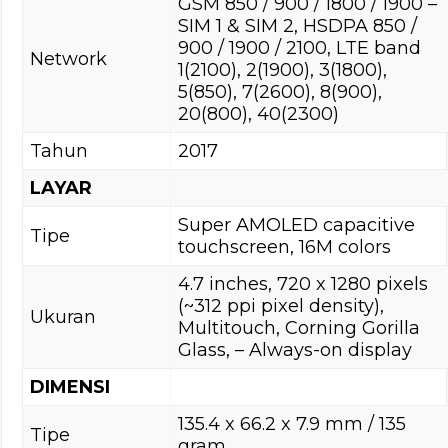
GSM 850 / 900 / 1800 / 1900 –
SIM 1 & SIM 2, HSDPA 850 /
900 / 1900 / 2100, LTE band
Network
1(2100), 2(1900), 3(1800),
5(850), 7(2600), 8(900),
20(800), 40(2300)
Tahun
2017
LAYAR
Super AMOLED capacitive
Tipe
touchscreen, 16M colors
4.7 inches, 720 x 1280 pixels
(~312 ppi pixel density),
Ukuran
Multitouch, Corning Gorilla
Glass, – Always-on display
DIMENSI
135.4 x 66.2 x 7.9 mm / 135
Tipe
gram