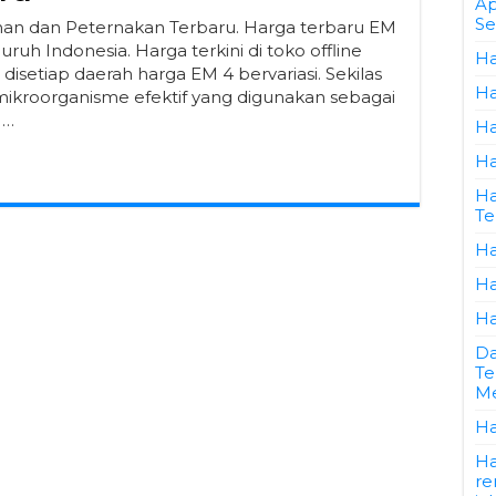
Ap
Se
nan dan Peternakan Terbaru. Harga terbaru EM
luruh Indonesia. Harga terkini di toko offline
Ha
disetiap daerah harga EM 4 bervariasi. Sekilas
Ha
ikroorganisme efektif yang digunakan sebagai
 …
Ha
Ha
Ha
Te
Ha
Ha
Ha
Da
Te
Me
Ha
Ha
re