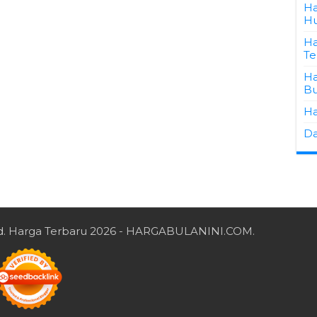
Ha
Hu
Ha
Te
Ha
Bu
Ha
Da
d.
Harga Terbaru 2026
- HARGABULANINI.COM.