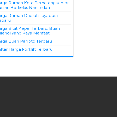
rga Rumah Kota Pematangsiantar,
nian Berkelas Nan Indah
rga Rumah Daerah Jayapura
rbaru
rga Bibit Kepel Terbaru, Buah
rahol yang Kaya Manfaat
rga Buah Parijoto Terbaru
ftar Harga Forklift Terbaru