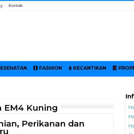
cy
Kontak
KESEHATAN
FASHION
KECANTIKAN
PROP
In
a EM4 Kuning
Ha
Ha
nian, Perikanan dan
Ha
ru