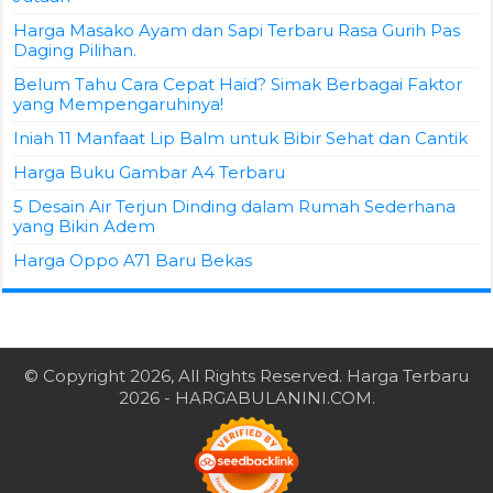
Harga Masako Ayam dan Sapi Terbaru Rasa Gurih Pas
Daging Pilihan.
Belum Tahu Cara Cepat Haid? Simak Berbagai Faktor
yang Mempengaruhinya!
Iniah 11 Manfaat Lip Balm untuk Bibir Sehat dan Cantik
Harga Buku Gambar A4 Terbaru
5 Desain Air Terjun Dinding dalam Rumah Sederhana
yang Bikin Adem
Harga Oppo A71 Baru Bekas
© Copyright 2026, All Rights Reserved.
Harga Terbaru
2026
- HARGABULANINI.COM.