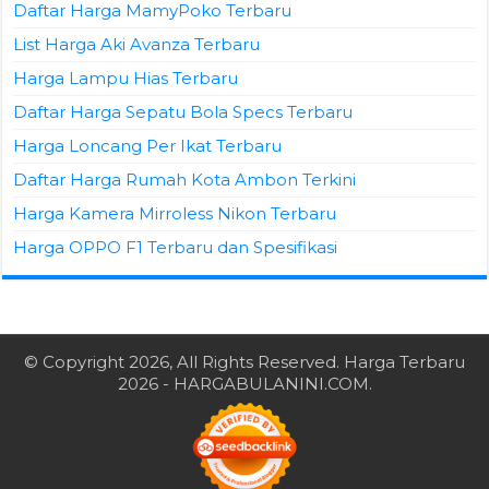
Daftar Harga MamyPoko Terbaru
List Harga Aki Avanza Terbaru
Harga Lampu Hias Terbaru
Daftar Harga Sepatu Bola Specs Terbaru
Harga Loncang Per Ikat Terbaru
Daftar Harga Rumah Kota Ambon Terkini
Harga Kamera Mirroless Nikon Terbaru
Harga OPPO F1 Terbaru dan Spesifikasi
© Copyright 2026, All Rights Reserved.
Harga Terbaru
2026
- HARGABULANINI.COM.