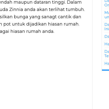
Da
rendah maupun dataran tinggi. Dalam
Or
uda Zinnia anda akan terlihat tumbuh.
Ma
ilkan bunga yang sanagt cantik dan
un
 pot untuk dijadikan hiasan rumah.
Da
Ini
agai hiasan rumah anda.
Da
Ha
Da
Te
Ha