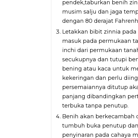
pendek,taburkan benih zi
musim salju dan jaga tem
dengan 80 derajat Fahrenhe
Letakkan bibit zinnia pad
masuk pada permukaan tan
inchi dari permukaan tana
secukupnya dan tutupi be
bening atau kaca untuk m
kekeringan dan perlu diin
persemaiannya ditutup aka
panjang dibandingkan per
terbuka tanpa penutup.
Benih akan berkecambah d
tumbuh buka penutup dan 
penyinaran pada cahaya ma