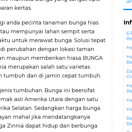
ja
aran kertas.
In
agi anda pecinta tanaman bunga hias
 atau mempunyai lahan sempit serta
6 
Be
tu untuk merawat bunga. Solusi tepat
Ha
l di perubahan dengan lokasi taman
Ha
kan maupun memberikan hiasa BUNGA
Be
ia merupakan salah satu varietas
Da
tumbuh dan di jamin cepat tumbuh.
Or
Ha
0 jenis tumbuhan. Bunga ini beersifat
Be
mak asli Amerika Utara dengan satu
Ha
ika Selatan. Sedangkan harga bunga
Ha
mayan mahal jika mendatangkanya
Re
Ba
ga Zinnia dapat hidup dan berbunga