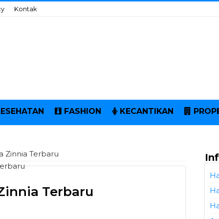
cy
Kontak
KESEHATAN
FASHION
KECANTIKAN
PROP
a Zinnia Terbaru
In
Ha
Zinnia Terbaru
Ha
Ha