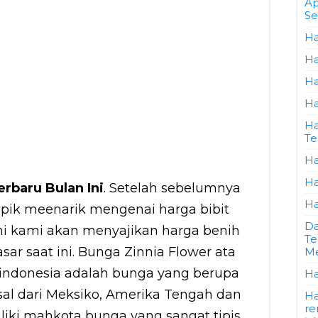
Ap
Se
Ha
Ha
Ha
Ha
Ha
Te
Ha
Ha
erbaru Bulan Ini
. Setelah sebelumnya
Ha
pik meenarik mengenai harga bibit
Da
ni kami akan menyajikan harga benih
Te
ar saat ini. Bunga Zinnia Flower ata
Me
indonesia adalah bunga yang berupa
Ha
sal dari Meksiko, Amerika Tengah dan
Ha
re
liki mahkota bunga yang sangat tipis