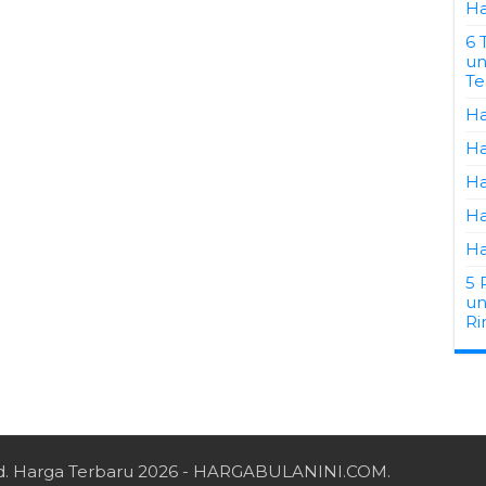
Ha
6 
un
Te
Ha
Ha
Ha
Ha
Ha
5 
un
Ri
d.
Harga Terbaru 2026
- HARGABULANINI.COM.