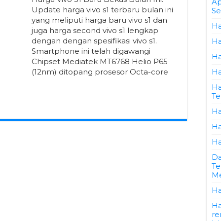
Ap
Update harga vivo s1 terbaru bulan ini
Se
yang meliputi harga baru vivo s1 dan
Ha
juga harga second vivo s1 lengkap
dengan dengan spesifikasi vivo s1.
Ha
Smartphone ini telah digawangi
Ha
Chipset Mediatek MT6768 Helio P65
(12nm) ditopang prosesor Octa-core
Ha
Ha
Te
Ha
Ha
Ha
Da
Te
Me
Ha
Ha
re