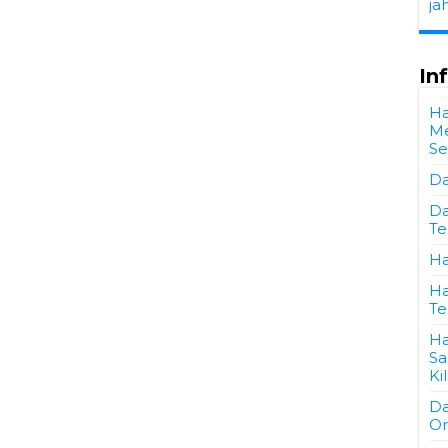
ja
In
Ha
Me
Se
Da
Da
Te
Ha
Ha
Te
Ha
Sa
Ki
Da
Or