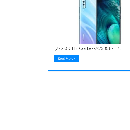
(2×2.0 GHz Cortex-A75 & 6×1.7 …
Read More »