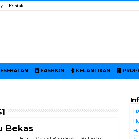
cy
Kontak
KESEHATAN
FASHION
KECANTIKAN
PROP
In
S1
Ha
Ha
u Bekas
Ha
Harga Vivo S1 Baru Bekas Bulan Ini.