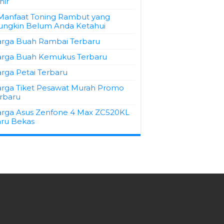
hir
Manfaat Toning Rambut yang
ngkin Belum Anda Ketahui
rga Buah Rambai Terbaru
rga Buah Kemukus Terbaru
rga Petai Terbaru
rga Tiket Pesawat Murah Promo
rbaru
rga Asus Zenfone 4 Max ZC520KL
ru Bekas