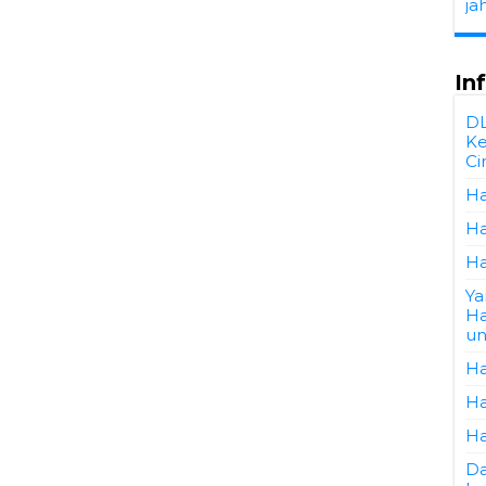
ja
In
D
Ke
Ci
Ha
Ha
Ha
Ya
Ha
un
Ha
Ha
Ha
Da