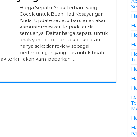
Ap
Se
Harga Sepatu Anak Terbaru yang
Cocok untuk Buah Hati Kesayangan
Ha
Anda. Update sepatu baru anak akan
Ha
kami informasikan kepada anda
semuanya. Daftar harga sepatu untuk
Ha
anak yang dapat anda koleksi atau
Ha
hanya sekedar review sebagai
pertimbangan yang pas untuk buah
Ha
ak terkini akan kami paparkan …
Te
Ha
Ha
Ha
Da
Te
Me
Ha
Ha
re