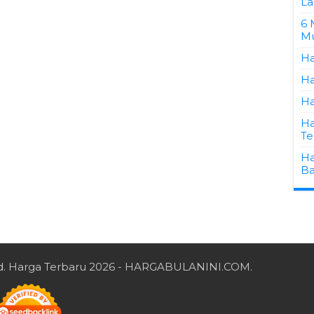
La
6 
Mu
Ha
Ha
Ha
Ha
Te
Ha
Ba
d.
Harga Terbaru 2026
- HARGABULANINI.COM.