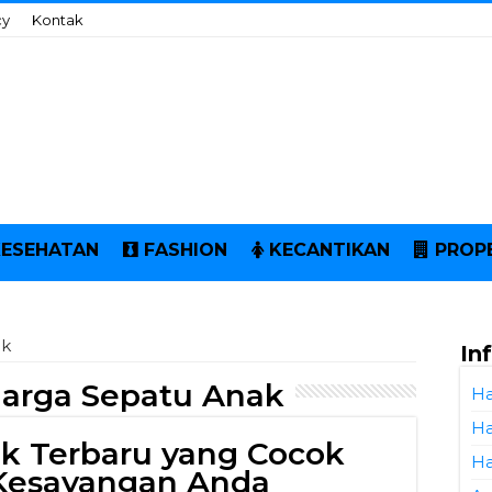
cy
Kontak
KESEHATAN
FASHION
KECANTIKAN
PROP
ak
In
Harga Sepatu Anak
Ha
Ha
k Terbaru yang Cocok
Ha
 Kesayangan Anda