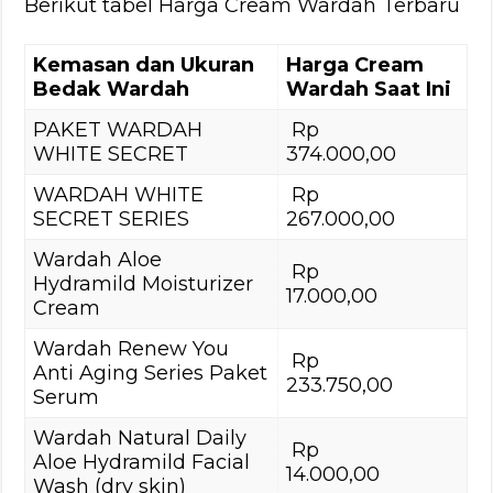
Berikut tabel Harga Cream Wardah Terbaru
Kemasan dan Ukuran
Harga Cream
Bedak Wardah
Wardah Saat Ini
PAKET WARDAH
Rp
WHITE SECRET
374.000,00
WARDAH WHITE
Rp
SECRET SERIES
267.000,00
Wardah Aloe
Rp
Hydramild Moisturizer
17.000,00
Cream
Wardah Renew You
Rp
Anti Aging Series Paket
233.750,00
Serum
Wardah Natural Daily
Rp
Aloe Hydramild Facial
14.000,00
Wash (dry skin)