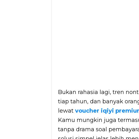
Bukan rahasia lagi, tren non
tiap tahun, dan banyak orang
lewat
voucher iqiyi premi
Kamu mungkin juga termasu
tanpa drama soal pembayaran
solusi simpel jelas lebih me