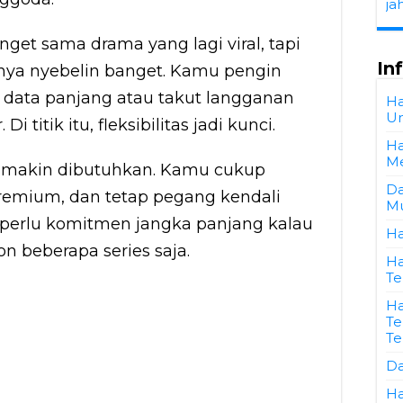
ja
get sama drama yang lagi viral, tapi
In
anya nyebelin banget. Kamu pengin
si data panjang atau takut langganan
Ha
Un
 titik itu, fleksibilitas jadi kunci.
Ha
Me
di makin dibutuhkan. Kamu cukup
Da
premium, dan tetap pegang kendali
Mu
perlu komitmen jangka panjang kalau
Ha
 beberapa series saja.
Ha
Te
Ha
Te
T
Da
Ha