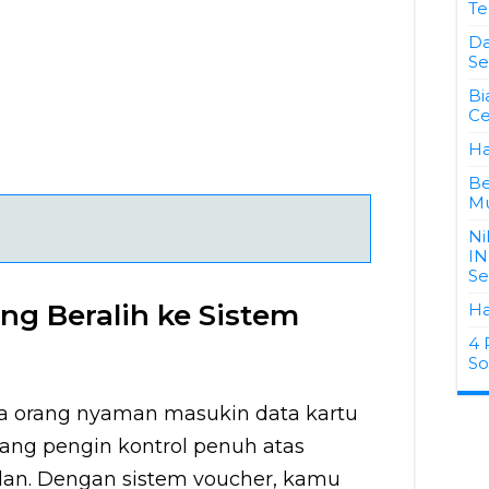
Te
Da
Se
Bi
Ce
Ha
Be
Mu
Ni
IN
Se
g Beralih ke Sistem
Ha
4 
So
a orang nyaman masukin data kartu
 yang pengin kontrol penuh atas
ulan. Dengan sistem voucher, kamu