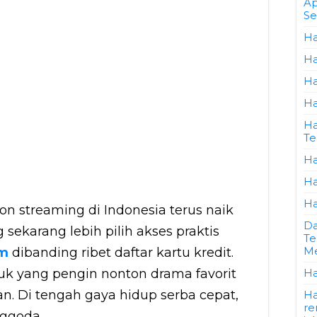
Ap
Se
Ha
Ha
Ha
Ha
Ha
Te
Ha
Ha
Ha
ton streaming di Indonesia terus naik
Da
 sekarang lebih pilih akses praktis
Te
Me
um
dibanding ribet daftar kartu kredit.
k yang pengin nonton drama favorit
Ha
. Di tengah gaya hidup serba cepat,
Ha
re
nggoda.