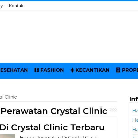
cy
Kontak
KESEHATAN
FASHION
KECANTIKAN
PROP
l Clinic
In
 Perawatan Crystal Clinic
Ha
Ha
i Crystal Clinic Terbaru
Ha
Harga Perawatan Di Crystal Clinic