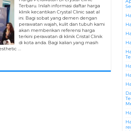
Ap
Terbaru. Inilah informasi daftar harga
Se
klinik kecantikan Crystal Clinic saat al
Ha
ini. Bagi sobat yang demen dengan
perawatan wajah, kulit dan tubuh kami
Ha
akan memberikan referensi harga
Ha
terkini perawatan di klinik Cristal Clinik
di kota anda. Bagi kalian yang masih
Ha
esthetic …
Ha
Te
Ha
Ha
Ha
Da
Te
Me
Ha
Ha
re