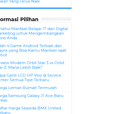
hean Yang Terus Naik
formasi Pilihan
tahui Manfaat Belajar IT dan Digital
rketing untuk Mengembangkan
snis Anda
ilah 4 Game Android Terbaik dari
ayrix yang Bisa Kamu Mainkan saat
but
view Modem Orbit Star 3 vs Orbit
ar Z: Mana Lebih Baik?
aya Ganti LCD HP Vivo di Service
nter Semua Tipe Terbaru
rga Lemari Rumah Termurah
rga Samsung Galaxy J1 Ace Baru
kas
ftar Harga Sepeda BMX United
rbaru