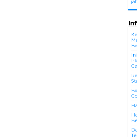
ja
In
Ke
Ma
Bi
In
Pl
Ga
Re
St
Bi
Ce
Ha
Ha
Be
Da
Te