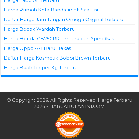
Harga Labu Air Terbaru
Harga Rumah Kota Banda Aceh Saat Ini
Daftar Harga Jam Tangan Omega Original Terbaru
Harga Bedak Wardah Terbaru
Harga Honda CB250RR Terbaru dan Spesifikasi
Harga Oppo A71 Baru Bekas
Daftar Harga Kosmetik Bobbi Brown Terbaru
Harga Buah Tin per Kg Terbaru
© Copyright 2026, All Rights Reserved.
Harga Terbaru
2026
- HARGABULANINI.COM.