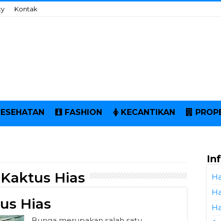
cy
Kontak
KESEHATAN
FASHION
KECANTIKAN
PROP
In
 Kaktus Hias
Ha
Ha
us Hias
Ha
Bunga merupakan salah satu