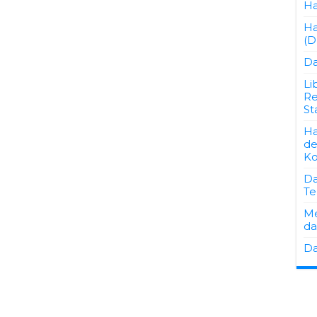
Ha
Ha
(D
Da
Li
Re
St
Ha
de
Ko
Da
Te
Me
da
Da