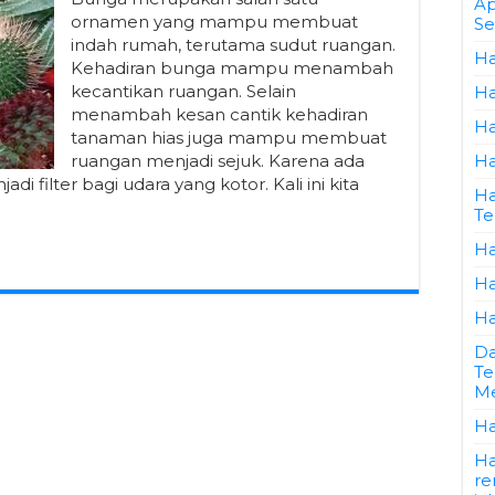
Ap
ornamen yang mampu membuat
Se
indah rumah, terutama sudut ruangan.
Ha
Kehadiran bunga mampu menambah
kecantikan ruangan. Selain
Ha
menambah kesan cantik kehadiran
Ha
tanaman hias juga mampu membuat
ruangan menjadi sejuk. Karena ada
Ha
filter bagi udara yang kotor. Kali ini kita
Ha
Te
Ha
Ha
Ha
Da
Te
Me
Ha
Ha
re