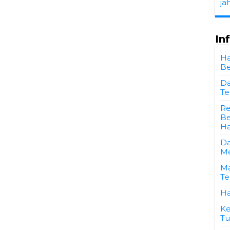
ja
In
Ha
Be
Da
Te
Re
Be
Ha
Da
Me
Ma
Te
Ha
Ke
Tu