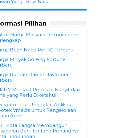
hean Yang Terus Naik
formasi Pilihan
ftar Harga Maskara Termurah dan
rlengkap
rga Buah Naga Per KG Terbaru
rga Minyak Goreng Fortune
rbaru
rga Rumah Daerah Jayapura
rbaru
ilah 7 Manfaat Rebusan Kunyit dan
he yang Perlu Diketahui
ragam Fitur Unggulan Aplikasi
otek Vmedis untuk Pengelolaan
aha Anda
LH Kota Langsa Membangun
sadaran Baru tentang Pentingnya
nta Lingkungan