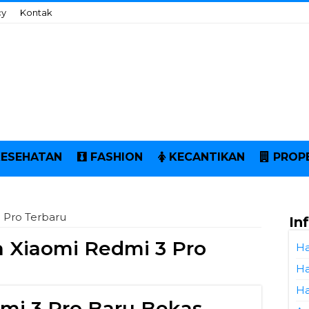
cy
Kontak
KESEHATAN
FASHION
KECANTIKAN
PROP
 Pro Terbaru
In
 Xiaomi Redmi 3 Pro
Ha
Ha
Ha
mi 3 Pro Baru Bekas,