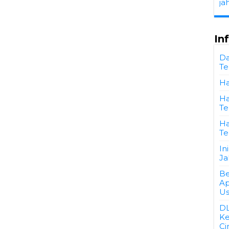
ja
In
Da
Te
Ha
Ha
Te
Ha
Te
In
Ja
Be
Ap
Us
D
Ke
Ci