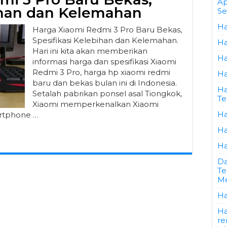
Ap
bihan dan Kelemahan
Se
Ha
Harga Xiaomi Redmi 3 Pro Baru Bekas,
Spesifikasi Kelebihan dan Kelemahan.
Ha
Hari ini kita akan memberikan
Ha
informasi harga dan spesifikasi Xiaomi
Redmi 3 Pro, harga hp xiaomi redmi
Ha
baru dan bekas bulan ini di Indonesia.
Ha
Setalah pabrikan ponsel asal Tiongkok,
Te
Xiaomi memperkenalkan Xiaomi
Ha
artphone …
Ha
Ha
Da
Te
Me
Ha
Ha
re