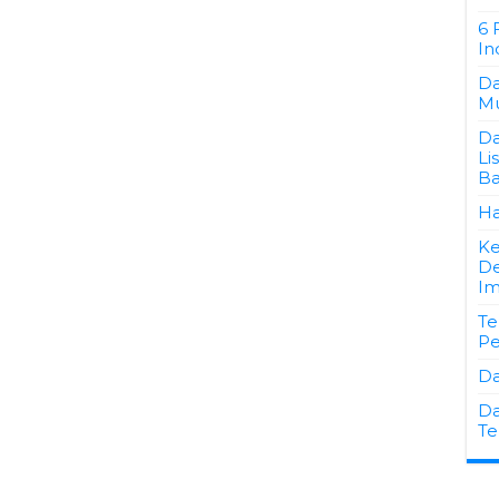
6 
In
Da
Mu
Da
Li
Ba
Ha
Ke
De
Im
Te
Pe
Da
Da
Te