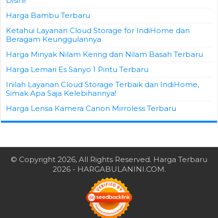
Disini!
Harga Bambu Terbaru
Ketahui Layanan Cloud Storage for IndiHome dan
Beragam Keunggulannya
Harga Minyak Nilam Kering dan Nilam Basah Terbaru
Harga Lemari Es Sanyo 1 Pintu Terbaru
Inilah Layanan Cloud Storage Terbaik dari IndiHome,
Simak Apa Saja Kelebihannya!
Harga Lensa Kamera Canon Mirroless Terbaru
© Copyright 2026, All Rights Reserved.
Harga Terbaru
2026
- HARGABULANINI.COM.