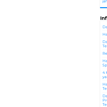
ja
In
Da
Ha
Da
Te
Re
Ha
Sp
4 
ya
Ha
Te
Da
Pr
Te