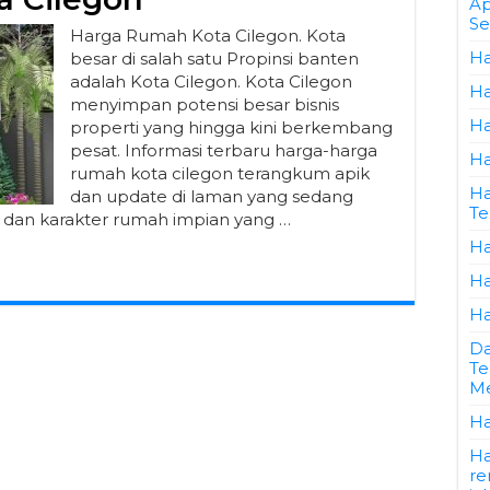
Ap
Se
Harga Rumah Kota Cilegon. Kota
Ha
besar di salah satu Propinsi banten
adalah Kota Cilegon. Kota Cilegon
Ha
menyimpan potensi besar bisnis
Ha
properti yang hingga kini berkembang
pesat. Informasi terbaru harga-harga
Ha
rumah kota cilegon terangkum apik
Ha
dan update di laman yang sedang
Te
s, dan karakter rumah impian yang …
Ha
Ha
Ha
Da
Te
Me
Ha
Ha
re