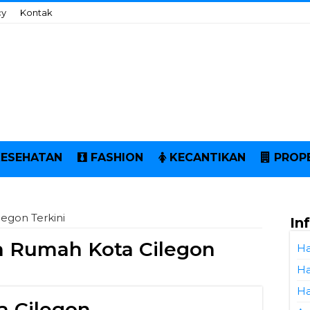
cy
Kontak
KESEHATAN
FASHION
KECANTIKAN
PROP
egon Terkini
In
a Rumah Kota Cilegon
Ha
Ha
Ha
a Cilegon