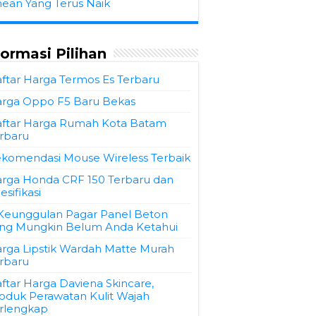
hean Yang Terus Naik
formasi Pilihan
ftar Harga Termos Es Terbaru
rga Oppo F5 Baru Bekas
ftar Harga Rumah Kota Batam
rbaru
komendasi Mouse Wireless Terbaik
rga Honda CRF 150 Terbaru dan
esifikasi
Keunggulan Pagar Panel Beton
ng Mungkin Belum Anda Ketahui
rga Lipstik Wardah Matte Murah
rbaru
ftar Harga Daviena Skincare,
oduk Perawatan Kulit Wajah
rlengkap