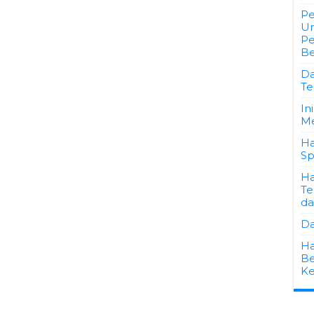
Pe
Un
Pe
Be
Da
Te
In
M
Ha
Sp
Ha
Te
da
Da
Ha
Be
K