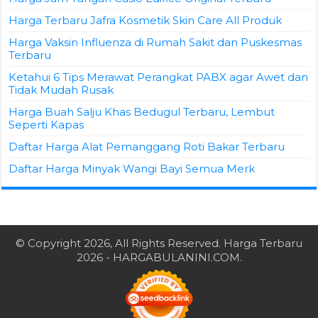
Harga Terbaru Jafra Kosmetik Skin Care All Produk
Harga Vaksin Influenza di Rumah Sakit dan Puskesmas
Terbaru
Ketahui 6 Tips Merawat Perangkat PABX agar Awet dan
Tidak Mudah Rusak
Harga Buah Salju Khas Bedugul Terbaru, Lembut
Seperti Kapas
Daftar Harga Alat Pemanggang Roti Bakar Terbaru
Daftar Harga Minyak Wangi Bayi Semua Merk
© Copyright 2026, All Rights Reserved.
Harga Terbaru
2026
- HARGABULANINI.COM.