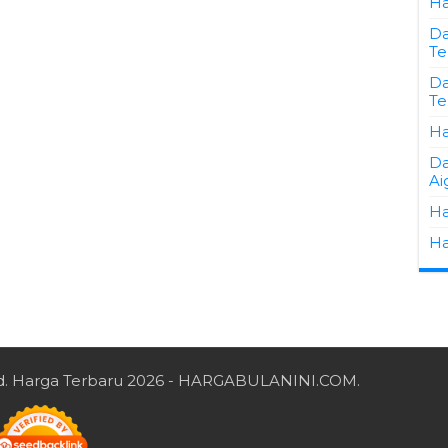
Ha
Da
Te
Da
Te
Ha
Da
Ai
Ha
Ha
d.
Harga Terbaru 2026
- HARGABULANINI.COM.