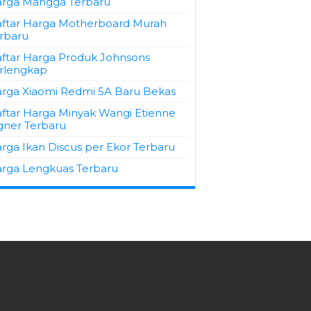
rga Mangga Terbaru
ftar Harga Motherboard Murah
rbaru
ftar Harga Produk Johnsons
rlengkap
rga Xiaomi Redmi 5A Baru Bekas
ftar Harga Minyak Wangi Etienne
gner Terbaru
rga Ikan Discus per Ekor Terbaru
rga Lengkuas Terbaru