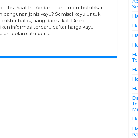
Ap
Se
rice List Saat Ini. Anda sedang membutuhkan
 bangunan jenis kayu? Semisal kayu untuk
Ha
ruktur balok, tiang dan sekat. Di sini
Ha
an informasi terbaru daftar harga kayu
lan-pelan satu per …
Ha
Ha
Ha
Te
Ha
Ha
Ha
Da
Te
Me
Ha
Ha
re