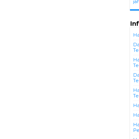
ja
In
Ha
Da
Te
Ha
Te
Da
Te
Ha
Te
Ha
Ha
Ha
Pe