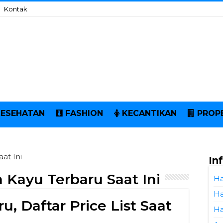
Kontak
KESEHATAN
FASHION
KECANTIKAN
PROP
at Ini
In
 Kayu Terbaru Saat Ini
Ha
Ha
, Daftar Price List Saat
Ha