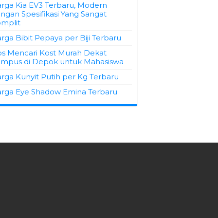
rga Kia EV3 Terbaru, Modern
ngan Spesifikasi Yang Sangat
mplit
rga Bibit Pepaya per Biji Terbaru
ps Mencari Kost Murah Dekat
mpus di Depok untuk Mahasiswa
rga Kunyit Putih per Kg Terbaru
rga Eye Shadow Emina Terbaru