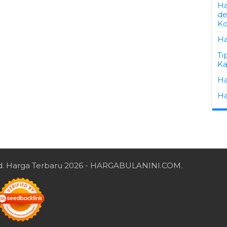
Ha
de
Ko
Ha
Ti
Ka
Ha
Ha
d.
Harga Terbaru 2026
- HARGABULANINI.COM.