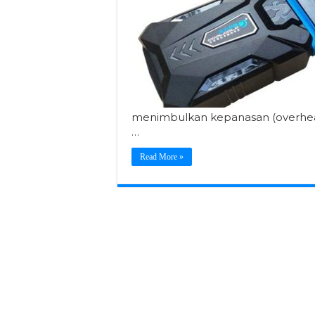
menimbulkan kepanasan (overheat)
…
Read More »