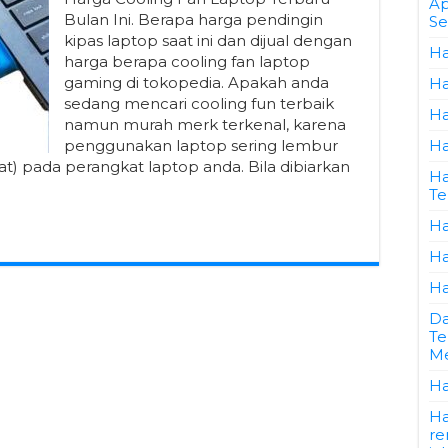
Ap
Bulan Ini. Berapa harga pendingin
Se
kipas laptop saat ini dan dijual dengan
Ha
harga berapa cooling fan laptop
gaming di tokopedia. Apakah anda
Ha
sedang mencari cooling fun terbaik
Ha
namun murah merk terkenal, karena
penggunakan laptop sering lembur
Ha
 pada perangkat laptop anda. Bila dibiarkan
Ha
Te
Ha
Ha
Ha
Da
Te
Me
Ha
Ha
re