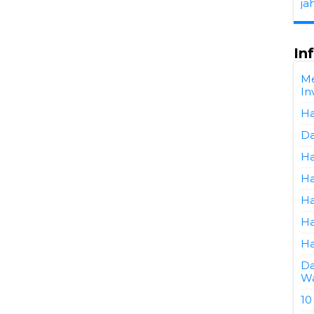
ja
In
Me
In
Ha
Da
Ha
Ha
Ha
Ha
Ha
Da
Wa
10