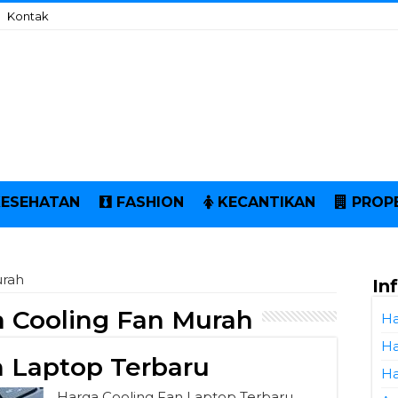
Kontak
KESEHATAN
FASHION
KECANTIKAN
PROP
urah
In
 Cooling Fan Murah
Ha
Ha
n Laptop Terbaru
Ha
Harga Cooling Fan Laptop Terbaru