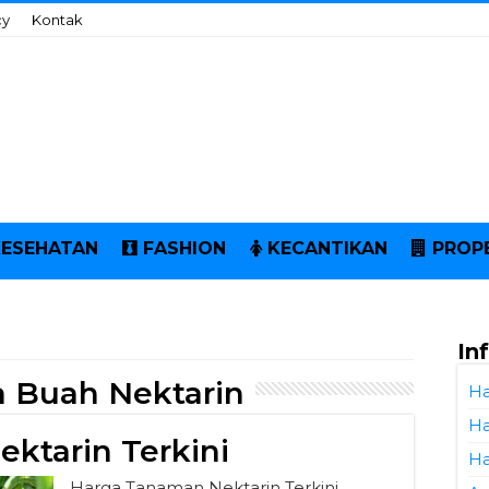
cy
Kontak
KESEHATAN
FASHION
KECANTIKAN
PROP
In
 Buah Nektarin
Ha
Ha
ktarin Terkini
Ha
Harga Tanaman Nektarin Terkini.