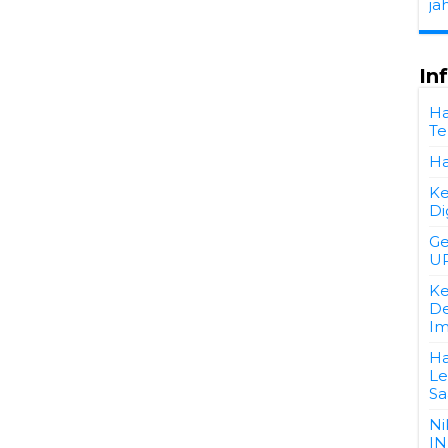
ja
In
Ha
Te
Ha
Ke
Di
Ge
UP
Ke
De
Im
Ha
Le
Sa
Ni
IN