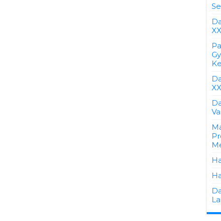
Se
Da
XX
Pa
Gy
Ke
Da
XX
Da
Va
Ma
Pr
Me
Ha
Ha
Da
La