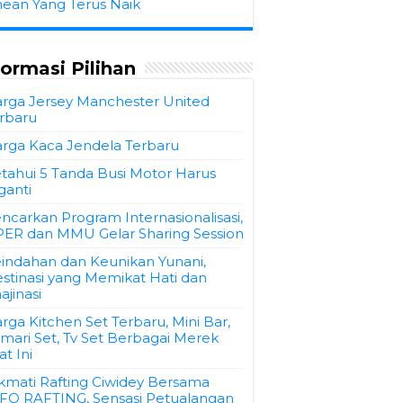
hean Yang Terus Naik
formasi Pilihan
rga Jersey Manchester United
rbaru
rga Kaca Jendela Terbaru
tahui 5 Tanda Busi Motor Harus
ganti
ncarkan Program Internasionalisasi,
ER dan MMU Gelar Sharing Session
indahan dan Keunikan Yunani,
stinasi yang Memikat Hati dan
ajinasi
rga Kitchen Set Terbaru, Mini Bar,
mari Set, Tv Set Berbagai Merek
at Ini
kmati Rafting Ciwidey Bersama
FO RAFTING, Sensasi Petualangan