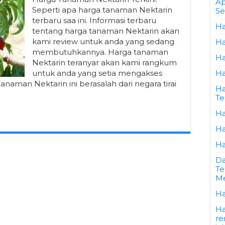
Ap
Seperti apa harga tanaman Nektarin
Se
terbaru saa ini. Informasi terbaru
Ha
tentang harga tanaman Nektarin akan
kami review untuk anda yang sedang
Ha
membutuhkannya. Harga tanaman
Ha
Nektarin teranyar akan kami rangkum
untuk anda yang setia mengakses
Ha
anaman Nektarin ini berasalah dari negara tirai
Ha
Te
Ha
Ha
Ha
Da
Te
Me
Ha
Ha
re