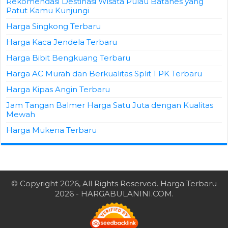
Rekomendasi Destinasi Wisata Pulau Batanes yang
Patut Kamu Kunjungi
Harga Singkong Terbaru
Harga Kaca Jendela Terbaru
Harga Bibit Bengkuang Terbaru
Harga AC Murah dan Berkualitas Split 1 PK Terbaru
Harga Kipas Angin Terbaru
Jam Tangan Balmer Harga Satu Juta dengan Kualitas
Mewah
Harga Mukena Terbaru
© Copyright 2026, All Rights Reserved.
Harga Terbaru
2026
- HARGABULANINI.COM.