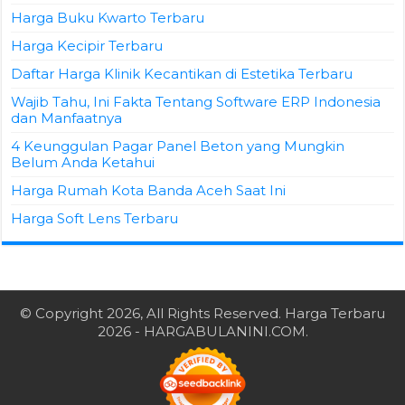
Harga Buku Kwarto Terbaru
Harga Kecipir Terbaru
Daftar Harga Klinik Kecantikan di Estetika Terbaru
Wajib Tahu, Ini Fakta Tentang Software ERP Indonesia
dan Manfaatnya
4 Keunggulan Pagar Panel Beton yang Mungkin
Belum Anda Ketahui
Harga Rumah Kota Banda Aceh Saat Ini
Harga Soft Lens Terbaru
© Copyright 2026, All Rights Reserved.
Harga Terbaru
2026
- HARGABULANINI.COM.