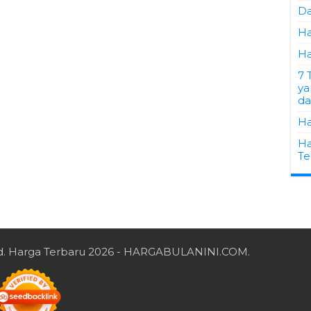
Da
Ha
Ha
7 
ya
d
Ha
Ha
Te
d.
Harga Terbaru 2026
- HARGABULANINI.COM.