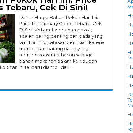
Ap
 Tebaru, Cek Di Sini!
Se
Ha
Daftar Harga Bahan Pokok Hari Ini:
Price List Primary Goods Tebaru, Cek
Ha
Di Sini! Kebutuhan bahan pokok
Ha
adalah paling penting dari pada yang
lain. Hal ini dikatakan demikian karena
Ha
merupakan barang dasar yang
Ha
menjadi konsumsi harian sebagai
Te
bahan makanan dalam kehidupan
Ha
ok hari ini terbaru diambil dari …
Ha
Ha
Da
Te
Me
Ha
Ha
re