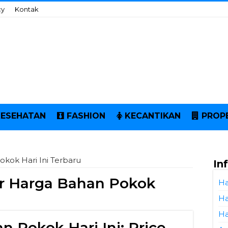
cy
Kontak
KESEHATAN
FASHION
KECANTIKAN
PROP
kok Hari Ini Terbaru
In
r Harga Bahan Pokok
Ha
Ha
Ha
n Pokok Hari Ini: Price