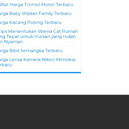
ftar Harga Tromol Motor Terbaru
rga Baby Walker Family Terbaru
rga Kacang Polong Terbaru
Tips Menentukan Warna Cat Rumah
ng Tepat untuk Hunian yang Indah
an Nyaman
rga Bibit Semangka Terbaru
rga Lensa Kamera Nikon Mirroless
rbaru