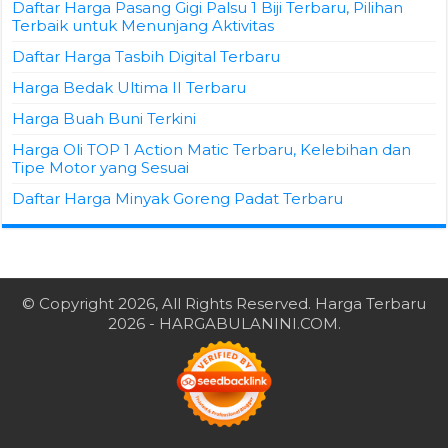
Daftar Harga Pasang Gigi Palsu 1 Biji Terbaru, Pilihan
Terbaik untuk Menunjang Aktivitas
Daftar Harga Tasbih Digital Terbaru
Harga Bedak Ultima II Terbaru
Harga Buah Buni Terkini
Harga Oli TOP 1 Action Matic Terbaru, Kelebihan dan
Tipe Motor yang Sesuai
Daftar Harga Minyak Goreng Padat Terbaru
© Copyright 2026, All Rights Reserved.
Harga Terbaru
2026
- HARGABULANINI.COM.