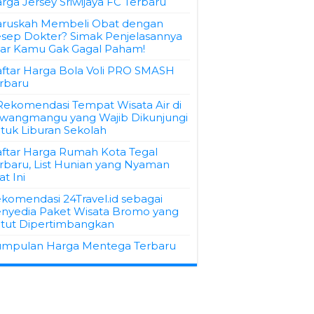
rga Jersey Sriwijaya FC Terbaru
ruskah Membeli Obat dengan
sep Dokter? Simak Penjelasannya
ar Kamu Gak Gagal Paham!
ftar Harga Bola Voli PRO SMASH
rbaru
Rekomendasi Tempat Wisata Air di
wangmangu yang Wajib Dikunjungi
tuk Liburan Sekolah
ftar Harga Rumah Kota Tegal
rbaru, List Hunian yang Nyaman
at Ini
komendasi 24Travel.id sebagai
nyedia Paket Wisata Bromo yang
tut Dipertimbangkan
mpulan Harga Mentega Terbaru