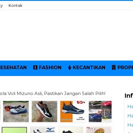
cy
Kontak
KESEHATAN
FASHION
KECANTIKAN
PROP
a Voli Mizuno Asli, Pastikan Jangan Salah Pilih!
In
Ha
Ha
Ha