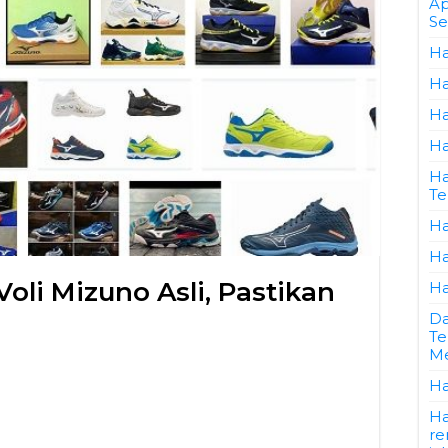
Ap
Se
Ha
Ha
Ha
Ha
Ha
Te
Ha
Ha
oli Mizuno Asli, Pastikan
Ha
Da
Te
Me
Ha
Ha
re