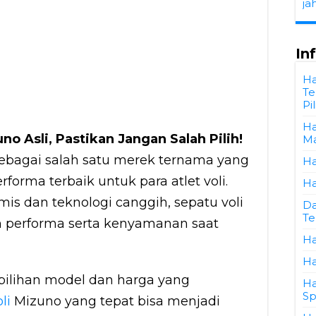
ja
In
Ha
Te
Pi
Ha
no Asli, Pastikan Jangan Salah Pilih!
Ma
sebagai salah satu merek ternama yang
Ha
orma terbaik untuk para atlet voli.
Ha
s dan teknologi canggih, sepatu voli
Da
Te
 performa serta kenyamanan saat
Ha
Ha
ilihan model dan harga yang
Ha
Sp
li
Mizuno yang tepat bisa menjadi