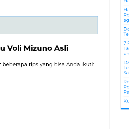
Ha
Ha
Re
ag
Da
Te
7 
u Voli Mizuno Asli
Ta
un
Da
ut beberapa tips yang bisa Anda ikuti:
Te
Sa
Re
Pe
Pa
Ku