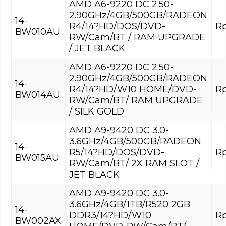
AMD A6-9220 DC 2.50-
2.90GHz/4GB/500GB/RADEON
14-
R4/14?HD/DOS/DVD-
Rp
BW010AU
RW/Cam/BT / RAM UPGRADE
/ JET BLACK
AMD A6-9220 DC 2.50-
2.90GHz/4GB/500GB/RADEON
14-
R4/14?HD/W10 HOME/DVD-
Rp
BW014AU
RW/Cam/BT/ RAM UPGRADE
/ SILK GOLD
AMD A9-9420 DC 3.0-
3.6GHz/4GB/500GB/RADEON
14-
R5/14?HD/DOS/DVD-
Rp
BW015AU
RW/Cam/BT/ 2X RAM SLOT /
JET BLACK
AMD A9-9420 DC 3.0-
3.6GHz/4GB/1TB/R520 2GB
14-
DDR3/14?HD/W10
Rp
BW002AX