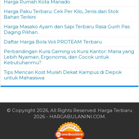
Harga Rumah Kota Manado
Harga Paku Terbaru: Cek Per Kilo, Jenis dan Stok
Bahan Terkini
Harga Masako Ayam dan Sapi Terbaru Rasa Gurih Pas
Daging Pilihan.
Daftar Harga Bola Voli PROTEAM Terbaru
Perbandingan Kursi Gaming vs Kursi Kantor: Mana yang
Lebih Nyaman, Ergonomis, dan Cocok untuk
Kebutuhanmu?
Tips Mencari Kost Murah Dekat Kampus di Depok
untuk Mahasiswa
© Copyright 2026, All Rights Reserved.
Harga Terbaru
2026
- HARGABULANINI.COM.