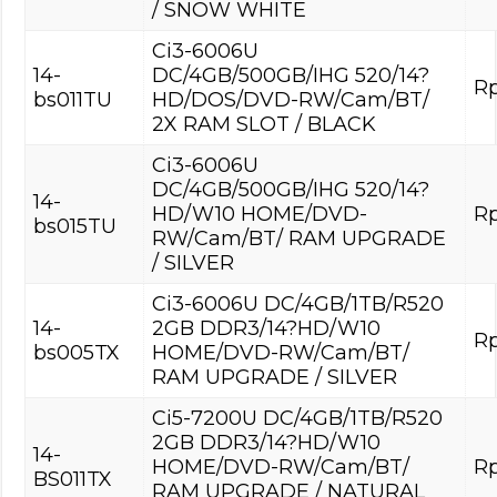
/ SNOW WHITE
Ci3-6006U
14-
DC/4GB/500GB/IHG 520/14?
Rp
bs011TU
HD/DOS/DVD-RW/Cam/BT/
2X RAM SLOT / BLACK
Ci3-6006U
DC/4GB/500GB/IHG 520/14?
14-
HD/W10 HOME/DVD-
Rp
bs015TU
RW/Cam/BT/ RAM UPGRADE
/ SILVER
Ci3-6006U DC/4GB/1TB/R520
14-
2GB DDR3/14?HD/W10
Rp
bs005TX
HOME/DVD-RW/Cam/BT/
RAM UPGRADE / SILVER
Ci5-7200U DC/4GB/1TB/R520
2GB DDR3/14?HD/W10
14-
HOME/DVD-RW/Cam/BT/
Rp
BS011TX
RAM UPGRADE / NATURAL