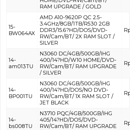
HOME/DVD-RW/Cam/BT/
RAM UPGRADE / GOLD
AMD A10-9620P QC 2.5-
3.4GHz/8GB/1TB/R530 2GB
15-
DDR3/15.6?HD/DOS/DVD-
Rp
BW064AX
RW/Cam/BT/ 2X RAM SLOT /
SILVER
N3060 DC/4GB/500GB/IHG
14-
400/14?HD/W10 HOME/DVD-
Rp
am013TU
RW/Cam/BT/ RAM UPGRADE
/ SILVER
N3060 DC/4GB/500GB/IHG
14-
400/14?HD/DOS/NO DVD-
Rp
BP001TU
RW/Cam/BT/ 1X RAM SLOT /
JET BLACK
N3710 PQC/4GB/500GB/IHG
14-
405/14?HD/DOS/DVD-
Rp
bs008TU
RW/Cam/BT/ RAM UPGRADE