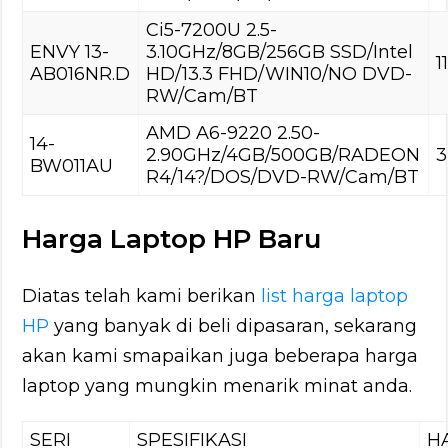
Ci5-7200U 2.5-
ENVY 13-
3.10GHz/8GB/256GB SSD/Intel
1
AB016NR.D
HD/13.3 FHD/WIN10/NO DVD-
RW/Cam/BT
AMD A6-9220 2.50-
14-
2.90GHz/4GB/500GB/RADEON
3
BW011AU
R4/14?/DOS/DVD-RW/Cam/BT
Harga Laptop HP Baru
Diatas telah kami berikan
list harga laptop
HP
yang banyak di beli dipasaran, sekarang
akan kami smapaikan juga beberapa harga
laptop yang mungkin menarik minat anda.
SERI
SPESIFIKASI
H