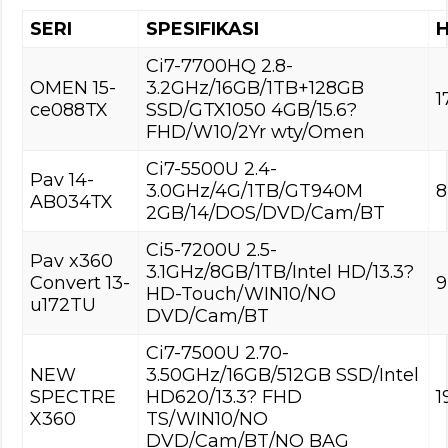
SERI
SPESIFIKASI
Ci7-7700HQ 2.8-
OMEN 15-
3.2GHz/16GB/1TB+128GB
1
ce088TX
SSD/GTX1050 4GB/15.6?
FHD/W10/2Yr wty/Omen
Ci7-5500U 2.4-
Pav 14-
3.0GHz/4G/1TB/GT940M
8
AB034TX
2GB/14/DOS/DVD/Cam/BT
Ci5-7200U 2.5-
Pav x360
3.1GHz/8GB/1TB/Intel HD/13.3?
Convert 13-
9
HD-Touch/WIN10/NO
u172TU
DVD/Cam/BT
Ci7-7500U 2.70-
NEW
3.50GHz/16GB/512GB SSD/Intel
SPECTRE
HD620/13.3? FHD
1
X360
TS/WIN10/NO
DVD/Cam/BT/NO BAG