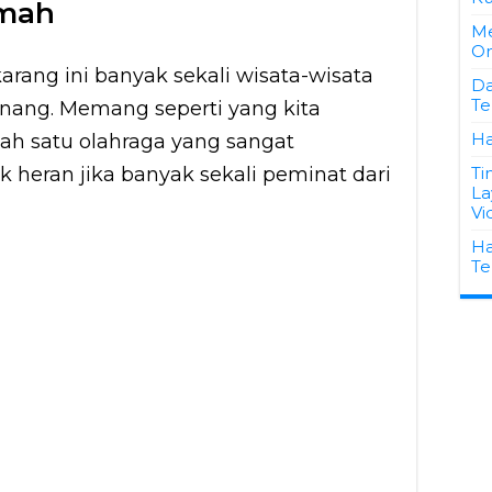
imah
Me
On
arang ini banyak sekali wisata-wisata
Da
Te
nang. Memang seperti yang kita
Ha
ah satu olahraga yang sangat
 heran jika banyak sekali peminat dari
Ti
La
Vi
Ha
Te