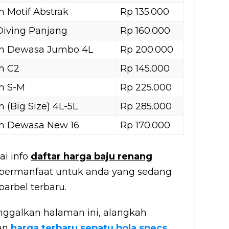
 Motif Abstrak
Rp 135.000
Diving Panjang
Rp 160.000
ah Dewasa Jumbo 4L
Rp 200.000
h C2
Rp 145.000
h S-M
Rp 225.000
(Big Size) 4L-5L
Rp 285.000
h Dewasa New 16
Rp 170.000
i info
daftar harga baju renang
 bermanfaat untuk anda yang sedang
arbel terbaru.
galkan halaman ini, alangkah
san
harga terbaru sepatu bola specs