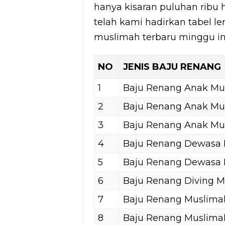
hanya kisaran puluhan ribu h
telah kami hadirkan tabel l
muslimah terbaru minggu in
NO
JENIS BAJU RENANG
1
Baju Renang Anak Mus
2
Baju Renang Anak Mu
3
Baju Renang Anak Musl
4
Baju Renang Dewasa
5
Baju Renang Dewasa 
6
Baju Renang Diving M
7
Baju Renang Muslim
8
Baju Renang Muslima