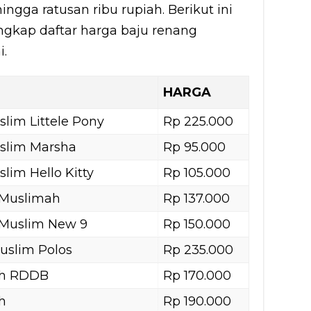
ingga ratusan ribu rupiah. Berikut ini
engkap daftar harga baju renang
i.
HARGA
lim Littele Pony
Rp 225.000
slim Marsha
Rp 95.000
im Hello Kitty
Rp 105.000
 Muslimah
Rp 137.000
Muslim New 9
Rp 150.000
uslim Polos
Rp 235.000
ah RDDB
Rp 170.000
h
Rp 190.000