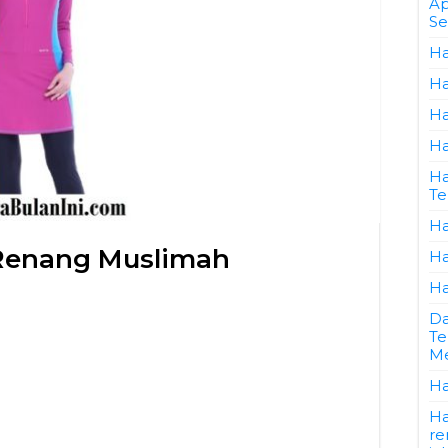
Ap
Se
Ha
Ha
Ha
Ha
Ha
Te
Ha
 Renang Muslimah
Ha
Ha
Da
Te
Me
Ha
Ha
re