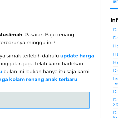
ja
In
Da
 Muslimah
. Pasaran Baju renang
Da
erbarunya minggu ini?
Ha
Ha
 simak terlebih dahulu
update harga
Ha
tinggalan juga telah kami hadirkan
Da
u
bulan ini. bukan hanya itu saja kami
Li
rga kolam renang anak terbaru
.
Te
Da
Da
XX
Da
Ku