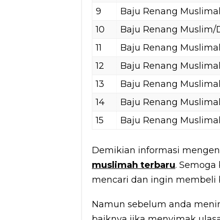
9
Baju Renang Muslimah
10
Baju Renang Muslim/
11
Baju Renang Muslim
12
Baju Renang Muslima
13
Baju Renang Muslima
14
Baju Renang Muslimah 
15
Baju Renang Muslima
Demikian informasi mengena
muslimah terbaru
. Semoga
mencari dan ingin membeli b
Namun sebelum anda mening
baiknya jika menyimak ula