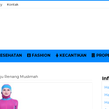
cy
Kontak
KESEHATAN
FASHION
KECANTIKAN
PROP
aju Renang Muslimah
In
Ha
Ha
Ha