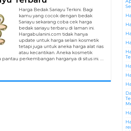
Ap
Se
Harga Bedak Sariayu Terkini. Bagi
Ha
kamu yang cocok dengan bedak
Sariayu sekarang coba cek harga
Ha
bedak sariayu terbaru di laman ini.
Ha
Hargabulanini.com tidak hanya
update untuk harga selain kosmetik
Ha
tetapi juga untuk aneka harga alat rias
Ha
atau kecantikan. Aneka kosmetik
Te
 pantau perkembangan harganya di situs ini. …
Ha
Ha
Ha
Da
Te
Me
Ha
Ha
re