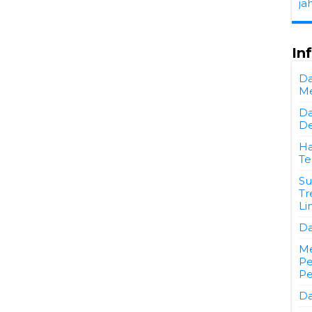
ja
In
Da
Me
Da
De
Ha
Te
Su
Tr
Li
Da
Me
Pe
P
Da