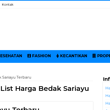
Kontak
KESEHATAN
FASHION
KECANTIKAN
PROP
k Sariayu Terbaru
In
 List Harga Bedak Sariayu
Ha
Ha
Ha
ayu Terbaru