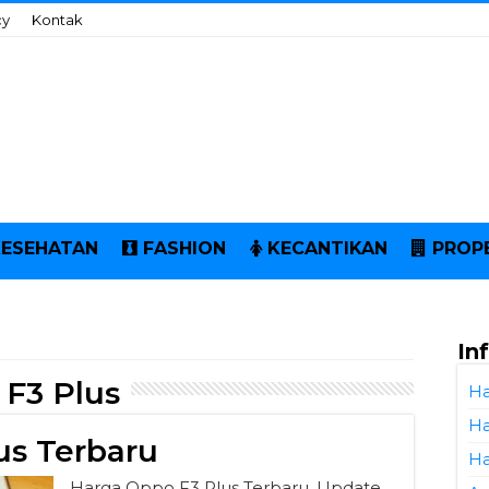
cy
Kontak
KESEHATAN
FASHION
KECANTIKAN
PROP
In
F3 Plus
Ha
Ha
us Terbaru
Ha
Harga Oppo F3 Plus Terbaru. Update