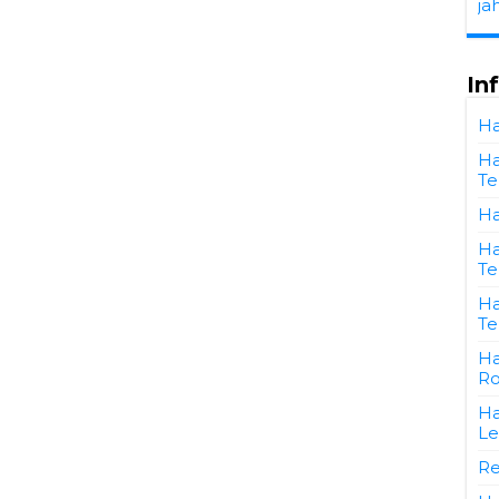
ja
In
Ha
Ha
Te
Ha
Ha
Te
Ha
Te
Ha
Ro
Ha
L
Re