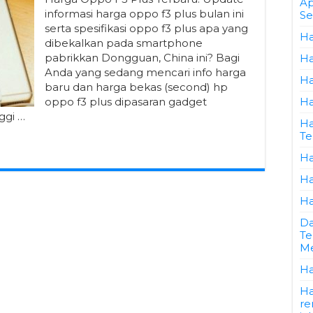
Ap
informasi harga oppo f3 plus bulan ini
Se
serta spesifikasi oppo f3 plus apa yang
Ha
dibekalkan pada smartphone
pabrikkan Dongguan, China ini? Bagi
Ha
Anda yang sedang mencari info harga
Ha
baru dan harga bekas (second) hp
oppo f3 plus dipasaran gadget
Ha
ggi …
Ha
Te
Ha
Ha
Ha
Da
Te
Me
Ha
Ha
re