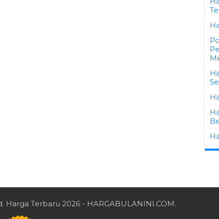
Ha
Te
Ha
Po
Pe
Me
Ha
Se
Ha
Ha
Be
Ha
d.
Harga Terbaru 2026
- HARGABULANINI.COM.