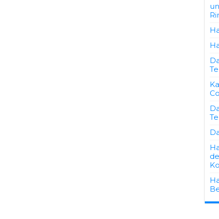
un
Ri
Ha
Ha
Da
Te
Ka
Co
Da
Te
Da
Ha
de
Ko
Ha
Be