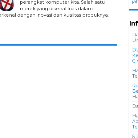
ja
perangkat komputer kita. Salah satu
merek yang dikenal luas dalam
 terkenal dengan inovasi dan kualitas produknya.
In
Da
Un
D
Ke
Ci
Ha
Te
Re
Be
Ha
Da
Ha
Ad
Te
5 