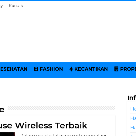
cy
Kontak
KESEHATAN
FASHION
KECANTIKAN
PROP
In
e
Ha
Ha
e Wireless Terbaik
Ha
Dalam era digital yang serba cepat ini,