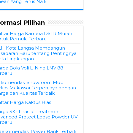
hean Yang Terus Naik
formasi Pilihan
ftar Harga Kamera DSLR Murah
tuk Pemula Terbaru
LH Kota Langsa Membangun
sadaran Baru tentang Pentingnya
nta Lingkungan
rga Bola Voli Li Ning LNV 88
rbaru
komendasi Showroom Mobil
kas Makassar Terpercaya dengan
rga dan Kualitas Terbaik
ftar Harga Kaktus Hias
rga SK-II Facial Treatment
vanced Protect Loose Powder UV
rbaru
Rekomendasi Power Bank Terbaik