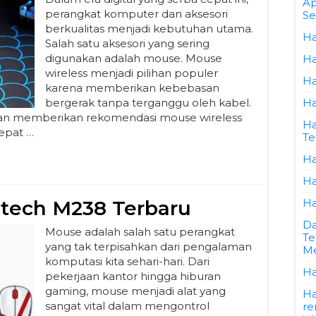
Ap
perangkat komputer dan aksesori
Se
berkualitas menjadi kebutuhan utama.
Ha
Salah satu aksesori yang sering
digunakan adalah mouse. Mouse
Ha
wireless menjadi pilihan populer
Ha
karena memberikan kebebasan
bergerak tanpa terganggu oleh kabel.
Ha
an memberikan rekomendasi mouse wireless
Ha
tepat …
Te
Ha
Ha
tech M238 Terbaru
Ha
Da
Mouse adalah salah satu perangkat
Te
yang tak terpisahkan dari pengalaman
Me
komputasi kita sehari-hari. Dari
Ha
pekerjaan kantor hingga hiburan
gaming, mouse menjadi alat yang
Ha
sangat vital dalam mengontrol
re