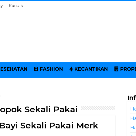
cy
Kontak
KESEHATAN
FASHION
KECANTIKAN
PROP
i
In
Popok Sekali Pakai
Ha
Ha
Bayi Sekali Pakai Merk
Ha