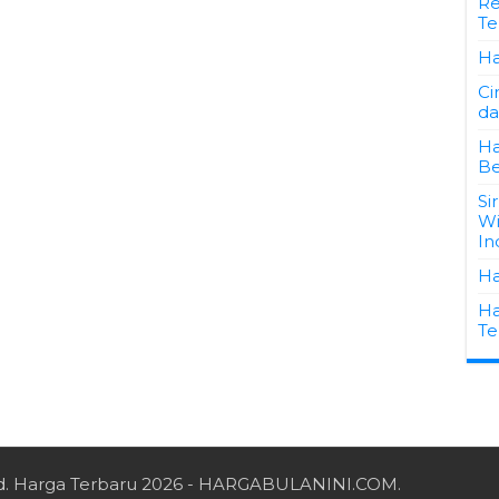
Re
Te
Ha
Ci
da
Ha
Be
Si
Wi
In
Ha
Ha
Te
d.
Harga Terbaru 2026
- HARGABULANINI.COM.