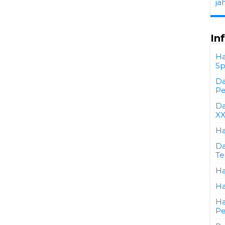
ja
In
Ha
Sp
Da
Pe
Da
XX
Ha
Da
Te
Ha
Ha
Ha
Pe