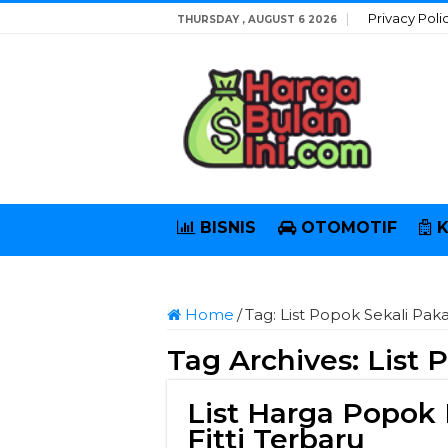
Privacy Poli
THURSDAY , AUGUST 6 2026
BISNIS
OTOMOTIF
Home
/
Tag:
List Popok Sekali Paka
Tag Archives:
List 
List Harga Popok 
Fitti Terbaru