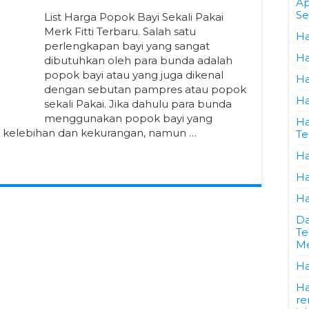
Ap
Se
List Harga Popok Bayi Sekali Pakai
Merk Fitti Terbaru. Salah satu
Ha
perlengkapan bayi yang sangat
Ha
dibutuhkan oleh para bunda adalah
popok bayi atau yang juga dikenal
Ha
dengan sebutan pampres atau popok
Ha
sekali Pakai. Jika dahulu para bunda
menggunakan popok bayi yang
Ha
i kelebihan dan kekurangan, namun …
Te
Ha
Ha
Ha
Da
Te
Me
Ha
Ha
re